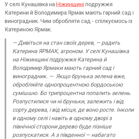
У селі Кунашівка на
Ніжинщині
подружжя
Катерини й Володимира Ярмак мають гарний сад і
виноградник. Чим обробляти сад - спілкуємось із
Катериною Ярмак.
— Дивіться на стан своїх дерев, — радить
Катерина ЯРМАК, агроном. У селі Кунашівка
на Ніжинщині подружжя Катерина й
Володимир Ярмаки мають гарний сад і
виноградник. — Якщо брунька зелена вже,
обробляйте однопроцентною бордоською
сумішшю. Бо трипроцентна попалить зелень.
Розпустилися чи ні бруньки, залежить і від
сорту дерева, і від місця, де воно росте. Інколи
в одному селі і навіть в одному дворі з
північної сторони дерево буде пізніше
розпускатися. А з південної — набагато