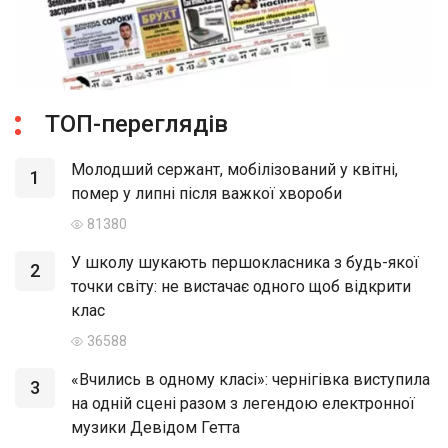
ТОП-переглядів
Молодший сержант, мобілізований у квітні,
1
помер у липні після важкої хвороби
81380
У школу шукають першокласника з будь-якої
2
точки світу: не вистачає одного щоб відкрити
клас
36588
«Вчились в одному класі»: чернігівка виступила
3
на одній сцені разом з легендою електронної
музики Девідом Гетта