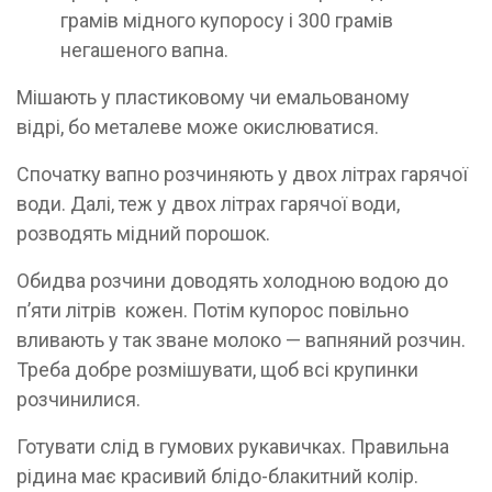
грамів мідного купоросу і 300 грамів
негашеного вапна.
Мішають у пластиковому чи емальованому
відрі, бо металеве може окислюватися.
Спочатку вапно розчиняють у двох літрах гарячої
води. Далі, теж у двох літрах гарячої води,
розводять мідний порошок.
Обидва розчини доводять холодною водою до
п’яти літрів кожен. Потім купорос повільно
вливають у так зване молоко — вапняний розчин.
Треба добре розмішувати, щоб всі крупинки
розчинилися.
Готувати слід в гумових рукавичках. Правильна
рідина має красивий блідо-блакитний колір.