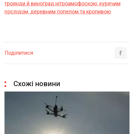
троянди й виноград нітроамофоскою, курячим
послідом, деревним попелом та кропивою
Поділитися
Схожі новини