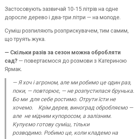
Застосовують зазвичай 10-15 літрів на одне
доросле дерево і два-три літри — на молоде.
Суміш розпиляють розприскувачем, тим самим,
що труять жука.
— Скільки разів за сезон можна обробляти
сад?
— повертаємося до розмови з Катериною
Ярмак.
— Я хоч і агроном, але ми робимо це один раз,
поки, — повторює, — не розпустилася брунька.
Бо ми для себе ростимо. Отрути їсти не
хочемо. Крім дерев, виноград обробляємо —
але не мідним купоросом, а залізним.
Купуємо готову суміш, тільки
розводимо. Робимо це, коли кладемо на