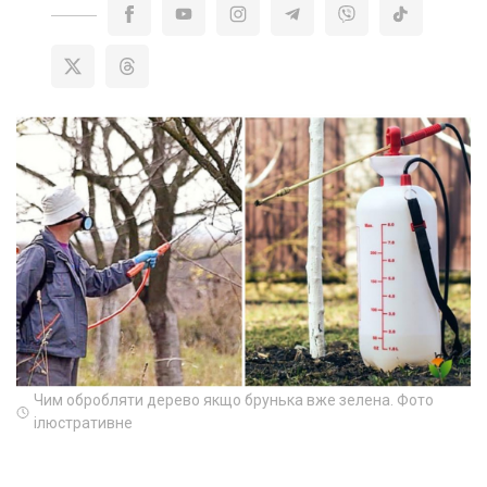
Чим обробляти дерево якщо брунька вже зелена. Фото
ілюстративне