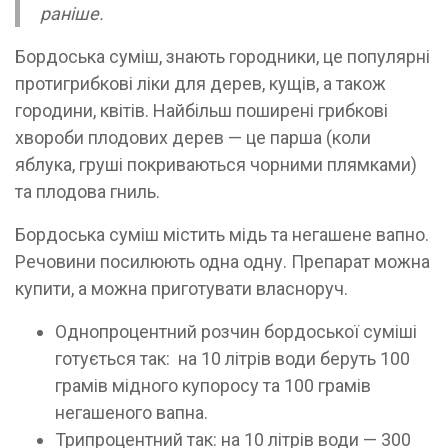
раніше.
Бордоська суміш, знають городники, це популярні
протигрибкові ліки для дерев, кущів, а також
городини, квітів. Найбільш поширені грибкові
хвороби плодових дерев — це парша (коли
яблука, груші покриваються чорними плямками)
та плодова гниль.
Бордоська суміш містить мідь та негашене вапно.
Речовини посилюють одна одну. Препарат можна
купити, а можна приготувати власноруч.
Однопроцентний розчин бордоської суміші
готується так: на 10 літрів води беруть 100
грамів мідного купоросу та 100 грамів
негашеного вапна.
Трипроцентний так: на 10 літрів води — 300