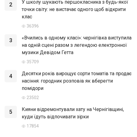
У школу шукають першокласника з будь-якої
2
точки світу: не вистачає одного щоб відкрити
клас
36396
«Вчились в одному класі»: чернігівка виступила
3
на одній сцені разом з легендою електронної
музики Девідом Гетта
35709
Десятки років вирощує сорти томатів та продає
4
насіння: городник розповів як вберегти
помідори
23502
Кияни відремонтували хату на Чернігівщині,
5
куди їдуть відпочивати зірки
17854