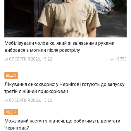
Мобілізували чоловіка, який зі зв’язаними руками
вибрався з могили після розстрілу
07 СЕРПНЯ 2026, 15:22
16753
ВIДЕО
Лікування онкохворих: у Чернігові готують до запуску
третій лінійний прискорювач
08 СЕРПНЯ 2026, 13:22
ВIДЕО
Можливий наступ з півночі: що робитимуть депутати
Чернігова?