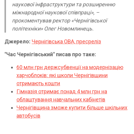
наукової інфраструктури та розширенню
міжнародної наукової співпраці», –
прокоментував ректор «Чернігівської
політехніки» Олег Новомлинець.
Джерело:
Чернігівська ОВА, пресреліз
"Час Чернігівський" писав про таке:
60 млн грн держсубвенції на модернізацію
харчоблоків: які школи Чернігівщини
отримають кошти
Гімназія отримає понад 4 млн грн на
облаштування навчальних кабінетів
Чернігівщина зможе купити більше шкільних
автобусів