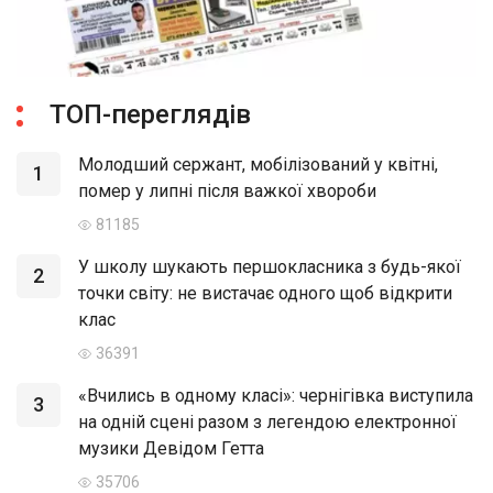
ТОП-переглядів
Молодший сержант, мобілізований у квітні,
1
помер у липні після важкої хвороби
81185
У школу шукають першокласника з будь-якої
2
точки світу: не вистачає одного щоб відкрити
клас
36391
«Вчились в одному класі»: чернігівка виступила
3
на одній сцені разом з легендою електронної
музики Девідом Гетта
35706