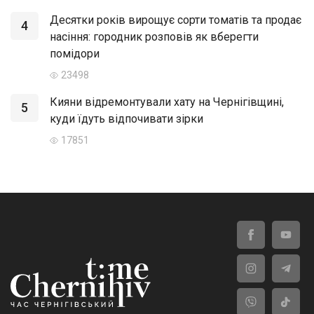
Десятки років вирощує сорти томатів та продає
4
насіння: городник розповів як вберегти
помідори
23498
Кияни відремонтували хату на Чернігівщині,
5
куди їдуть відпочивати зірки
17851