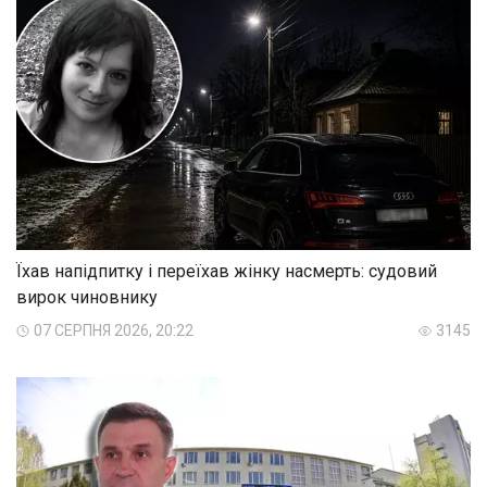
Їхав напідпитку і переїхав жінку насмерть: судовий
вирок чиновнику
07 СЕРПНЯ 2026, 20:22
3145