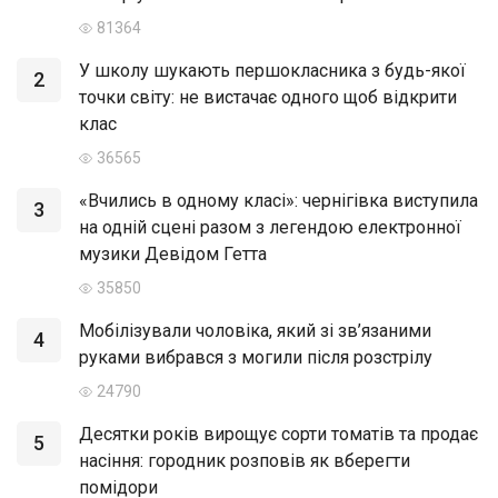
81364
У школу шукають першокласника з будь-якої
2
точки світу: не вистачає одного щоб відкрити
клас
36565
«Вчились в одному класі»: чернігівка виступила
3
на одній сцені разом з легендою електронної
музики Девідом Гетта
35850
Мобілізували чоловіка, який зі зв’язаними
4
руками вибрався з могили після розстрілу
24790
Десятки років вирощує сорти томатів та продає
5
насіння: городник розповів як вберегти
помідори