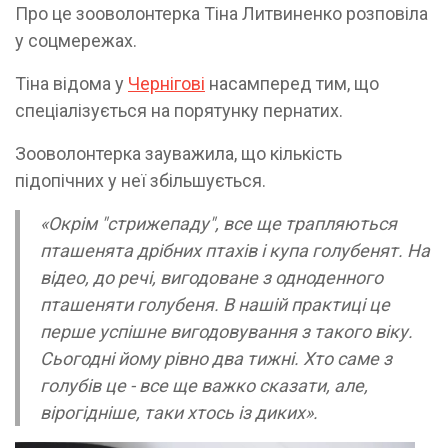
Про це зооволонтерка Тіна Литвиненко розповіла
у соцмережах.
Тіна відома у
Чернігові
насамперед тим, що
спеціалізується на порятунку пернатих.
Зооволонтерка зауважила, що кількість
підопічних у неї збільшується.
«Окрім "стрижепаду", все ще трапляються
пташенята дрібних птахів і купа голубенят. На
відео, до речі, вигодоване з одноденного
пташеняти голубеня. В нашій практиці це
перше успішне вигодовування з такого віку.
Сьогодні йому рівно два тижні. Хто саме з
голубів це - все ще важко сказати, але,
вірогідніше, таки хтось із диких».