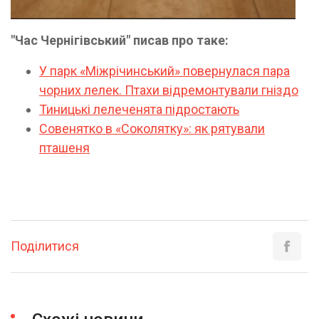
"Час Чернігівський" писав про таке:
У парк «Міжрічинський» повернулася пара
чорних лелек. Птахи відремонтували гніздо
Тиницькі лелеченята підростають
Совенятко в «Соколятку»: як рятували
пташеня
Поділитися