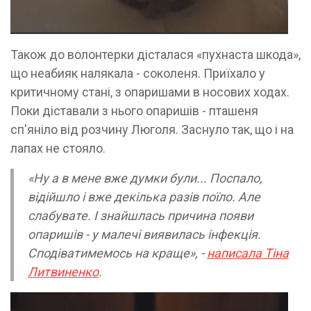
Також до волонтерки дісталася «пухнаста шкода»,
що неабияк налякала - соколеня. Приїхало у
критичному стані, з опаришами в носових ходах.
Поки діставали з нього опаришів - пташеня
сп'яніло від розчину Люголя. Заснуло так, що і на
лапах не стояло.
«Ну а в мене вже думки були... Поспало,
відійшло і вже декілька разів поїло. Але
слабувате. І знайшлась причина появи
опаришів - у малечі виявилась інфекція.
Сподіватимемось на краще», -
написала Тіна
Литвиненко
.