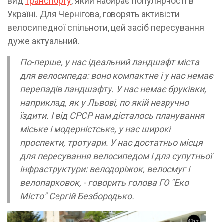
вид
транспорту
, який набирає популярності в
Україні. Для Чернігова, говорять активісти
велосипедної спільноти, цей засіб пересування
дуже актуальний.
По-перше, у нас ідеальний ландшафт міста
для велосипеда: воно компактне і у нас немає
перепадів ландшафту. У нас немає бруківки,
наприклад, як у Львові, по якій незручно
їздити. І від СРСР нам дісталось планування
міське і модерністське, у нас широкі
проспекти, тротуари. У нас достатньо місця
для пересування велосипедом і для супутньої
інфраструктури: велодоріжок, велосмуг і
велопарковок, - говорить голова ГО "Еко
Місто" Сергій Безбородько.