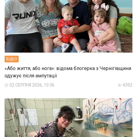
ВIДЕО
«Або життя, або нога»: відома блогерка з Чернігівщини
одужує після ампутації
02 СЕРПНЯ 2026, 10:36
4392