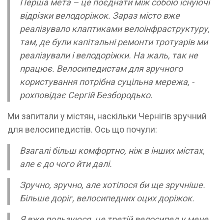
Перша мета – це поєднати між собою існуючі
відрізки велодоріжок. Зараз місто вже
реалізувало клаптиками велоінфраструктуру,
там, де були капітальні ремонти тротуарів ми
реалізували і велодоріжки. На жаль, так не
працює. Велосипедистам для зручного
користування потрібна суцільна мережа, -
рохповідає Сергій Безбородько.
Ми запитали у містян, наскільки Чернігів зручний
для велосипедистів. Ось що почули:
Взагалі більш комфортно, ніж в інших містах,
але є до чого йти далі.
Зручно, зручно, але хотілося би ще зручніше.
Більше доріг, велосипедних оцих доріжок.
Я вже пользуюся, це третій велосипед у мене