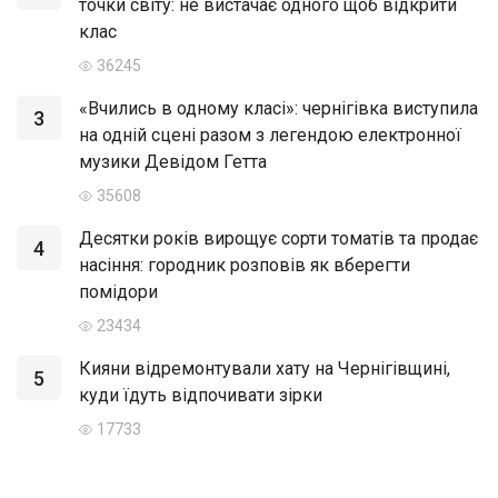
точки світу: не вистачає одного щоб відкрити
клас
36245
«Вчились в одному класі»: чернігівка виступила
3
на одній сцені разом з легендою електронної
музики Девідом Гетта
35608
Десятки років вирощує сорти томатів та продає
4
насіння: городник розповів як вберегти
помідори
23434
Кияни відремонтували хату на Чернігівщині,
5
куди їдуть відпочивати зірки
17733