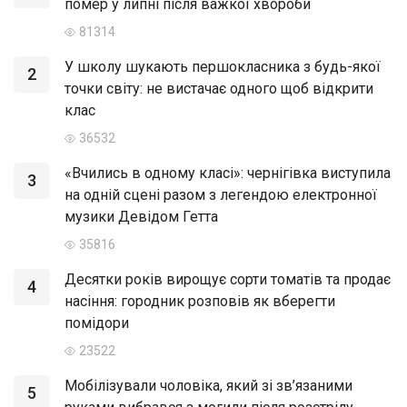
помер у липні після важкої хвороби
81314
У школу шукають першокласника з будь-якої
2
точки світу: не вистачає одного щоб відкрити
клас
36532
«Вчились в одному класі»: чернігівка виступила
3
на одній сцені разом з легендою електронної
музики Девідом Гетта
35816
Десятки років вирощує сорти томатів та продає
4
насіння: городник розповів як вберегти
помідори
23522
Мобілізували чоловіка, який зі зв’язаними
5