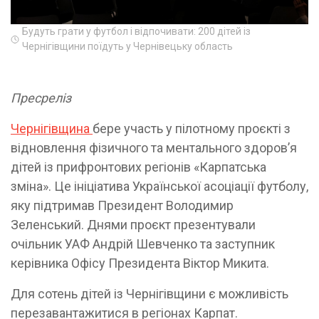
Будуть грати у футбол і відпочивати: 200 дітей із
Чернігівщини поїдуть у Чернівецьку область
Пресреліз
Чернігівщина
бере участь у пілотному проєкті з
відновлення фізичного та ментального здоровʼя
дітей із прифронтових регіонів «Карпатська
зміна». Це ініціатива Української асоціації футболу,
яку підтримав Президент Володимир
Зеленський. Днями проєкт презентували
очільник УАФ Андрій Шевченко та заступник
керівника Офісу Президента Віктор Микита.
Для сотень дітей із Чернігівщини є можливість
перезавантажитися в регіонах Карпат.