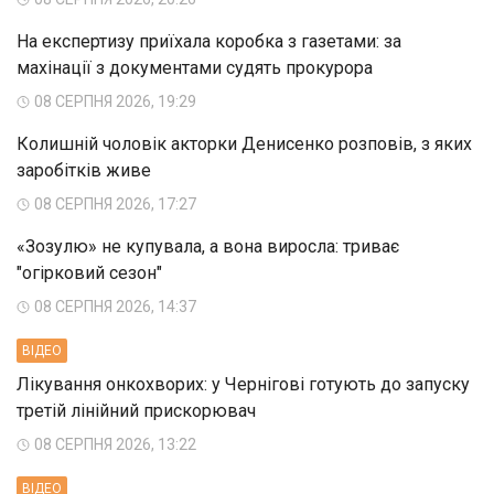
На експертизу приїхала коробка з газетами: за
махінації з документами судять прокурора
08 СЕРПНЯ 2026, 19:29
Колишній чоловік акторки Денисенко розповів, з яких
заробітків живе
08 СЕРПНЯ 2026, 17:27
«Зозулю» не купувала, а вона виросла: триває
"огірковий сезон"
08 СЕРПНЯ 2026, 14:37
ВIДЕО
Лікування онкохворих: у Чернігові готують до запуску
третій лінійний прискорювач
08 СЕРПНЯ 2026, 13:22
ВIДЕО