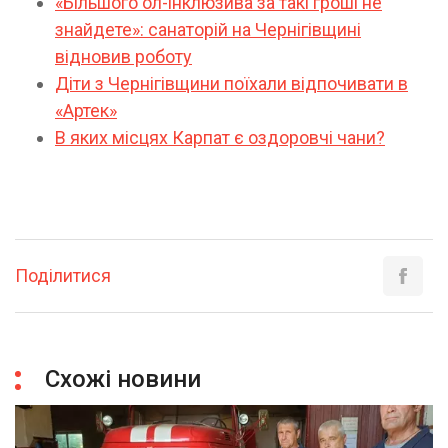
«Більшого ол-інклюзива за такі гроші не
знайдете»: санаторій на Чернігівщині
відновив роботу
Діти з Чернігівщини поїхали відпочивати в
«Артек»
В яких місцях Карпат є оздоровчі чани?
Поділитися
Схожі новини