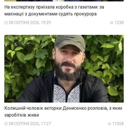
На експертизу приїхала коробка з газетами: за
махінації з документами судять прокурора
08 СЕРПНЯ 2026, 19:29
1238
Колишній чоловік акторки Денисенко розповів, з яких
заробітків живе
08 СЕРПНЯ 2026, 17:27
11058