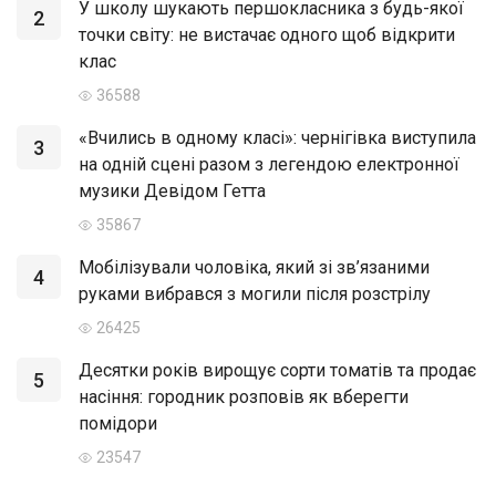
У школу шукають першокласника з будь-якої
2
точки світу: не вистачає одного щоб відкрити
клас
36588
«Вчились в одному класі»: чернігівка виступила
3
на одній сцені разом з легендою електронної
музики Девідом Гетта
35867
Мобілізували чоловіка, який зі зв’язаними
4
руками вибрався з могили після розстрілу
26425
Десятки років вирощує сорти томатів та продає
5
насіння: городник розповів як вберегти
помідори
23547