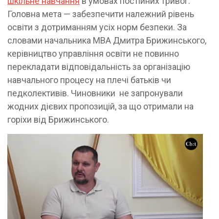
шкільне навчання
в умовах постійних тривог.
Головна мета — забезпечити належний рівень
освіти з дотриманням усіх норм безпеки. За
словами начальника МВА Дмитра Брижинського,
керівництво управління освіти не повинно
перекладати відповідальність за організацію
навчального процесу на плечі батьків чи
педколективів. Чиновники не запронували
жодних дієвих пропозицій, за що отримали на
горіхи від Брижинського.