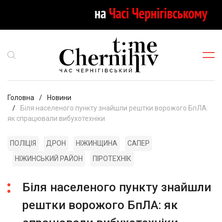
Головна
Новини
Біля населеного пункту знайшли рештки ворожого БпЛА:
як спрацювали вибухотехніки
ПОЛІЦІЯ
ДРОН
НІЖИНЩИНА
САПЕР
НІЖИНСЬКИЙ РАЙОН
ПІРОТЕХНІК
Біля населеного пункту знайшли
рештки ворожого БпЛА: як