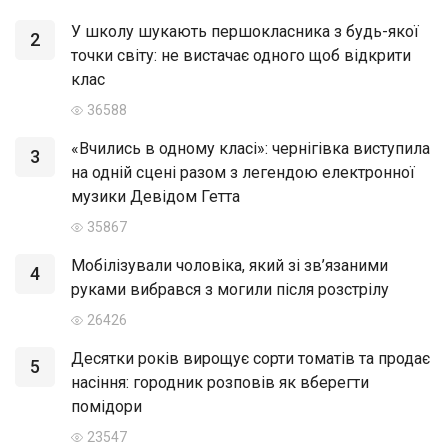
У школу шукають першокласника з будь-якої
2
точки світу: не вистачає одного щоб відкрити
клас
36588
«Вчились в одному класі»: чернігівка виступила
3
на одній сцені разом з легендою електронної
музики Девідом Гетта
35867
Мобілізували чоловіка, який зі зв’язаними
4
руками вибрався з могили після розстрілу
26426
Десятки років вирощує сорти томатів та продає
5
насіння: городник розповів як вберегти
помідори
23547