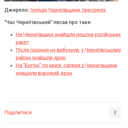
Джерело:
поліція Чернігівщини, пресреліз
"Час Чернігівський" писав про таке:
На Чернігівщині знайшли рештки російських
ракет
Після падіння не вибухнув: у Чернігівському
районі знайшли дрон
На "Богуні" по кризі: сапери з Чернігівщини
знищили ворожий дрон
Поділитися