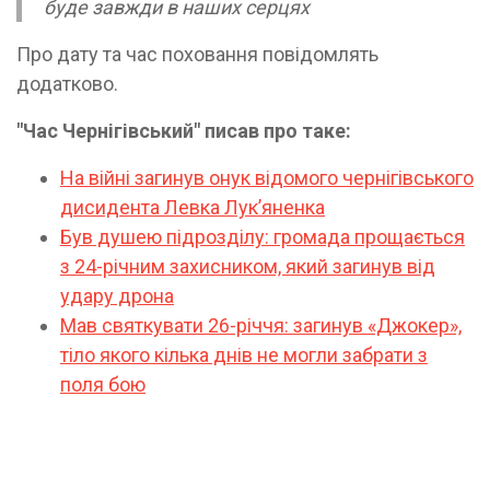
буде завжди в наших серцях
Про дату та час поховання повідомлять
додатково.
"Час Чернігівський" писав про таке:
На війні загинув онук відомого чернігівського
дисидента Левка Лукʼяненка
Був душею підрозділу: громада прощається
з 24-річним захисником, який загинув від
удару дрона
Мав святкувати 26-річчя: загинув «Джокер»,
тіло якого кілька днів не могли забрати з
поля бою