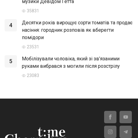
музики Девідом Гетта
35831
Десятки років вирощує сорти томатів та продає
4
насіння: городник розповів як вберегти
помідори
23531
Мобілізували чоловіка, який зі зв’язаними
5
руками вибрався з могили після розстрілу
23083