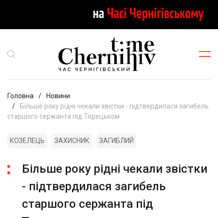
Головна
Новини
Більше року рідні чекали звістки - підтвердилася загибель
старшого сержанта під Торецьком
КОЗЕЛЕЦЬ
ЗАХИСНИК
ЗАГИБЛИЙ
Більше року рідні чекали звістки
- підтвердилася загибель
старшого сержанта під