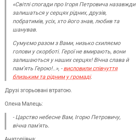
«Світлі спогади про Ігоря Петровича назавжди
залишаться у серцях рідних, друзів,
побратимів, усіх, хто його знав, любив та
шанував.
Сумуємо разом з Вами, низько схиляємо
голови у скорботі. Герої не вмирають, вони
залишаються у наших серцях! Вічна слава й
пам’ять Герою!..», -
висловили співчуття
близьким та рідним у громаді
.
Друзі згорьовані втратою.
Олена Малець:
- Царство небесне Вам, Ігорю Петровичу,
вічна пам'ять.
Анатоліївна: