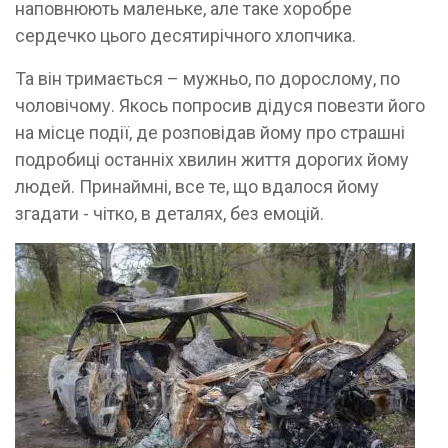
наповнюють маленьке, але таке хоробре
сердечко цього десятирічного хлопчика.
Та він тримається – мужньо, по дорослому, по
чоловічому. Якось попросив дідуся повезти його
на місце події, де розповідав йому про страшні
подробиці останніх хвилин життя дорогих йому
людей. Принаймні, все те, що вдалося йому
згадати - чітко, в деталях, без емоцій.