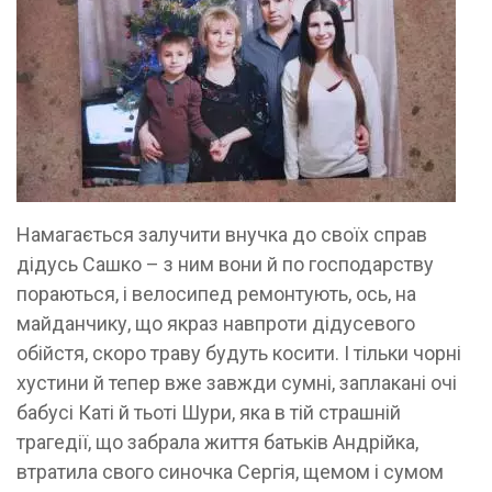
Намагається залучити внучка до своїх справ
дідусь Сашко – з ним вони й по господарству
пораються, і велосипед ремонтують, ось, на
майданчику, що якраз навпроти дідусевого
обійстя, скоро траву будуть косити. І тільки чорні
хустини й тепер вже завжди сумні, заплакані очі
бабусі Каті й тьоті Шури, яка в тій страшній
трагедії, що забрала життя батьків Андрійка,
втратила свого синочка Сергія, щемом і сумом