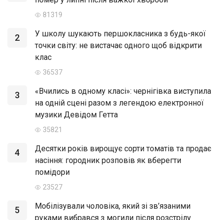
81319
У школу шукають першокласника з будь-якої
2
точки світу: не вистачає одного щоб відкрити
клас
36537
«Вчились в одному класі»: чернігівка виступила
3
на одній сцені разом з легендою електронної
музики Девідом Гетта
35821
Десятки років вирощує сорти томатів та продає
4
насіння: городник розповів як вберегти
помідори
23527
Мобілізували чоловіка, який зі зв’язаними
5
руками вибрався з могили після розстрілу