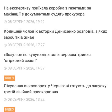
На експертизу приїхала коробка з газетами: за
махінації з документами судять прокурора
08 СЕРПНЯ 2026, 19:29
Колишній чоловік акторки Денисенко розповів, з яких
заробітків живе
08 СЕРПНЯ 2026, 17:27
«Зозулю» не купувала, а вона виросла: триває
"огірковий сезон"
08 СЕРПНЯ 2026, 14:37
ВIДЕО
Лікування онкохворих: у Чернігові готують до запуску
третій лінійний прискорювач
08 СЕРПНЯ 2026, 13:22
ВIДЕО