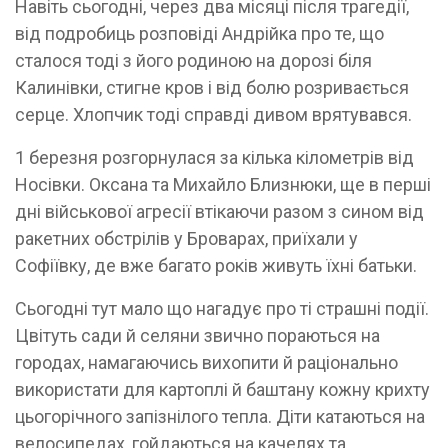
Навіть сьогодні, через два місяці після трагедії,
від подробиць розповіді Андрійка про те, що
сталося тоді з його родиною на дорозі біля
Калинівки, стигне кров і від болю розривається
серце. Хлопчик тоді справді дивом врятувався.
1 березня розгорнулася за кілька кілометрів від
Носівки. Оксана та Михайло Близнюки, ще в перші
дні військової агресії втікаючи разом з сином від
ракетних обстрілів у Броварах, приїхали у
Софіївку, де вже багато років живуть їхні батьки.
Сьогодні тут мало що нагадує про ті страшні події.
Цвітуть сади й селяни звично пораються на
городах, намагаючись вихопити й раціонально
використати для картоплі й баштану кожну крихту
цьогорічного запізнілого тепла. Діти катаються на
велосипедах, гойдаються на качелях та