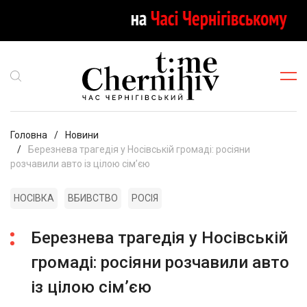
Головна
Новини
Березнева трагедія у Носівській громаді: росіяни
розчавили авто із цілою сім’єю
НОСІВКА
ВБИВСТВО
РОСІЯ
Березнева трагедія у Носівській
громаді: росіяни розчавили авто
із цілою сім’єю