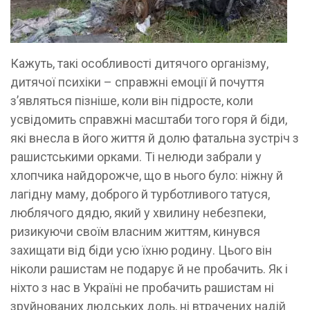
Кажуть, такі особливості дитячого організму,
дитячої психіки – справжні емоції й почуття
з’являться пізніше, коли він підросте, коли
усвідомить справжні масштаби того горя й біди,
які внесла в його життя й долю фатальна зустріч з
рашистськими орками. Ті нелюди забрали у
хлопчика найдорожче, що в нього було: ніжну й
лагідну маму, доброго й турботливого татуся,
люблячого дядю, який у хвилину небезпеки,
ризикуючи своїм власним життям, кинувся
захищати від біди усю їхню родину. Цього він
ніколи рашистам не подарує й не пробачить. Як і
ніхто з нас в Україні не пробачить рашистам ні
зруйнованих людських доль, ні втрачених надій