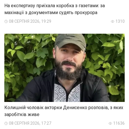
На експертизу приїхала коробка з газетами: за
махінації з документами судять прокурора
08 СЕРПНЯ 2026, 19:29
1310
Колишній чоловік акторки Денисенко розповів, з яких
заробітків живе
08 СЕРПНЯ 2026, 17:27
11636