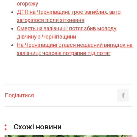
огорожу
ДТП на Чернігівщині: троє загиблих, авто
загорілося після зіткнення
Смерть на залізниці: потяг збив молоду
дівчину з Чернігівщини
На Чернігівщині стався нещасний випадок на
залізниці: чоловік потрапив під потяг
Поділитися
Схожі новини