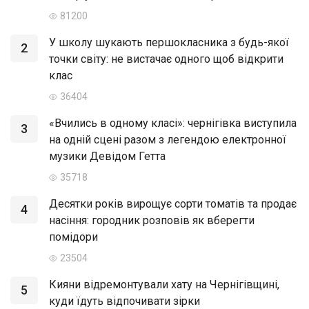
81200
У школу шукають першокласника з будь-якої
2
точки світу: не вистачає одного щоб відкрити
клас
36404
«Вчились в одному класі»: чернігівка виступила
3
на одній сцені разом з легендою електронної
музики Девідом Гетта
35718
Десятки років вирощує сорти томатів та продає
4
насіння: городник розповів як вберегти
помідори
23504
Кияни відремонтували хату на Чернігівщині,
5
куди їдуть відпочивати зірки