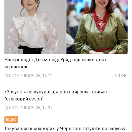
Напередодні Дня молоді Уряд відзначив двох
чернігівок
07 СЕРПНЯ 2026, 16:12
1340
«Зозулю» не купувала, а вона виросла: триває
"огірковий сезон"
08 СЕРПНЯ 2026, 14:37
ВIДЕО
Лікування онкохворих: у Чернігові готують до запуску