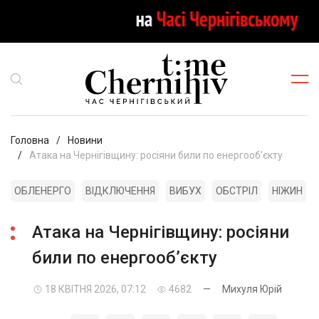
Головна
Новини
Атака на Чернігівщину: росіяни били по енергообʼєкту
ОБЛЕНЕРГО
ВІДКЛЮЧЕННЯ
ВИБУХ
ОБСТРІЛ
НІЖИН
Атака на Чернігівщину: росіяни
били по енергообʼєкту
18 КВІТНЯ 2026, 07:12
4682
—
Михуля Юрій