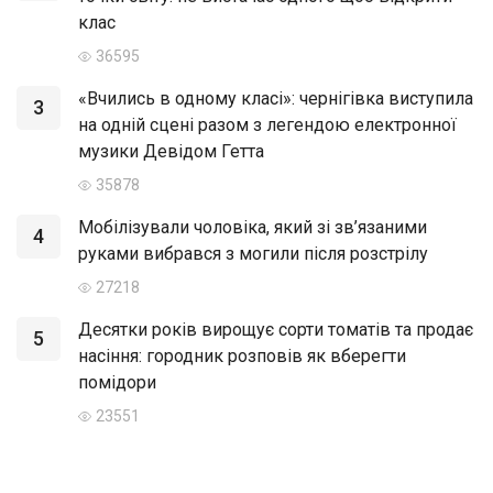
клас
36595
«Вчились в одному класі»: чернігівка виступила
3
на одній сцені разом з легендою електронної
музики Девідом Гетта
35878
Мобілізували чоловіка, який зі зв’язаними
4
руками вибрався з могили після розстрілу
27218
Десятки років вирощує сорти томатів та продає
5
насіння: городник розповів як вберегти
помідори
23551