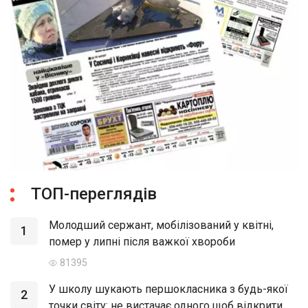
ТОП-переглядів
Молодший сержант, мобілізований у квітні,
1
помер у липні після важкої хвороби
81395
У школу шукають першокласника з будь-якої
2
точки світу: не вистачає одного щоб відкрити