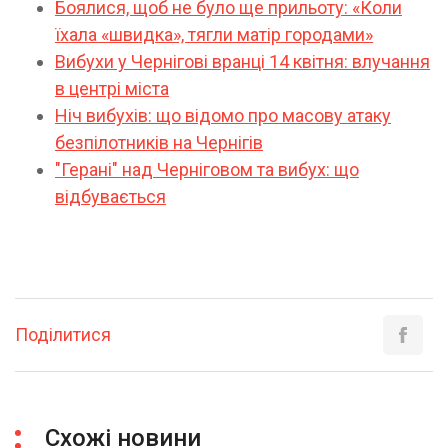
Боялися, щоб не було ще прильоту: «Коли
їхала «швидка», тягли матір городами»
Вибухи у Чернігові вранці 14 квітня: влучання
в центрі міста
Ніч вибухів: що відомо про масову атаку
безпілотників на Чернігів
"Герані" над Черніговом та вибух: що
відбувається
Поділитися
Схожі новини