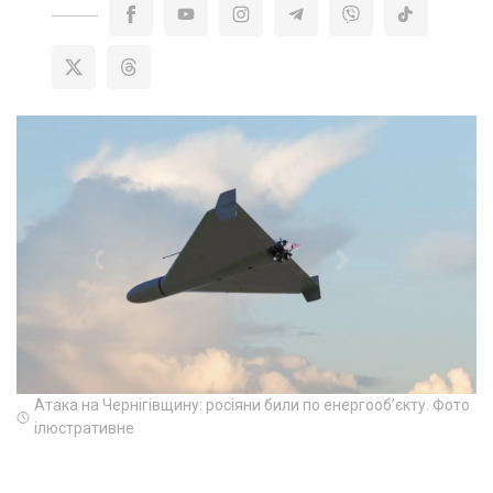
Атака на Чернігівщину: росіяни били по енергообʼєкту. Фото
ілюстративне