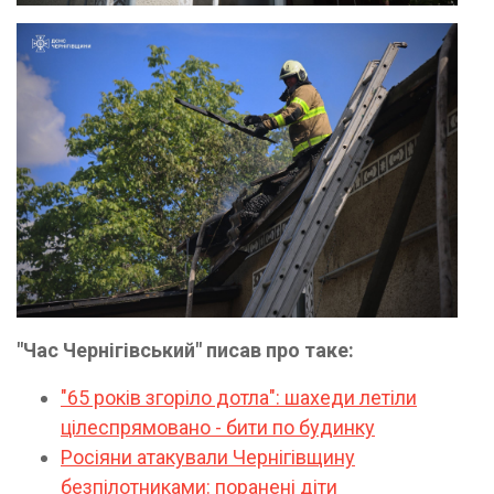
"Час Чернігівський" писав про таке:
"65 років згоріло дотла": шахеди летіли
цілеспрямовано - бити по будинку
Росіяни атакували Чернігівщину
безпілотниками: поранені діти