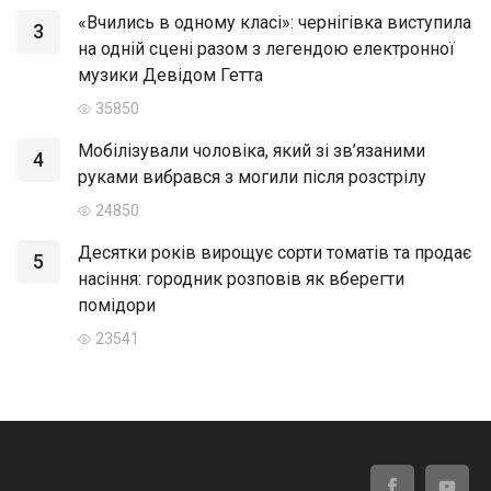
«Вчились в одному класі»: чернігівка виступила
3
на одній сцені разом з легендою електронної
музики Девідом Гетта
35850
Мобілізували чоловіка, який зі зв’язаними
4
руками вибрався з могили після розстрілу
24850
Десятки років вирощує сорти томатів та продає
5
насіння: городник розповів як вберегти
помідори
23541