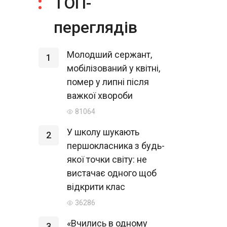
ТОП-
переглядів
Молодший сержант,
1
мобілізований у квітні,
помер у липні після
важкої хвороби
81064
У школу шукають
2
першокласника з будь-
якої точки світу: не
вистачає одного щоб
відкрити клас
36286
«Вчились в одному
3