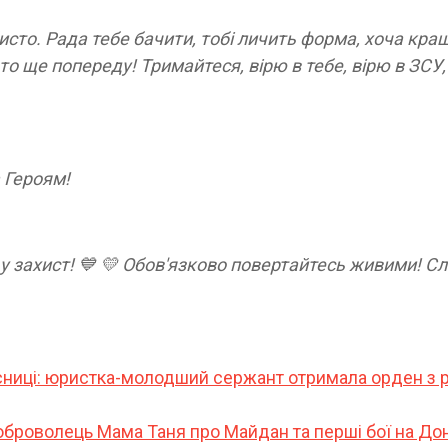
бисто. Рада тебе бачити, тобі личить форма, хоча кра
 то ще попереду! Тримайтеся, вірю в тебе, вірю в ЗСУ,
 Героям!
 у захист! 💙 💛 Обов'язково повертайтесь живими! С
хисниці: юристка-молодший сержант отримала орден з 
броволець Мама Таня про Майдан та перші бої на До