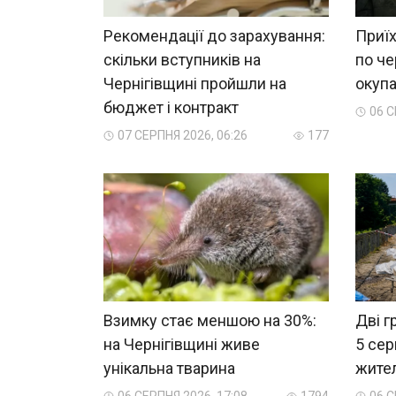
Рекомендації до зарахування:
Приїх
скільки вступників на
по че
Чернігівщині пройшли на
окупа
бюджет і контракт
06 С
07 СЕРПНЯ 2026, 06:26
177
Взимку стає меншою на 30%:
Дві г
на Чернігівщині живе
5 сер
унікальна тварина
жител
06 СЕРПНЯ 2026, 17:08
1794
06 С