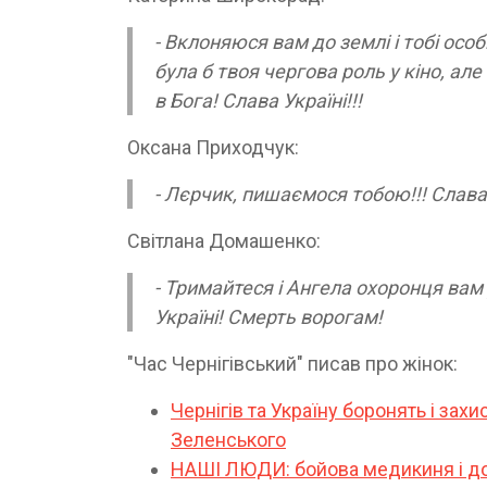
- Вклоняюся вам до землі і тобі осо
була б твоя чергова роль у кіно, але
в Бога! Слава Україні!!!
Оксана Приходчук:
- Лєрчик, пишаємося тобою!!! Слава
Світлана Домашенко:
- Тримайтеся і Ангела охоронця вам
Україні! Смерть ворогам!
"Час Чернігівський" писав про жінок:
Чернігів та Україну боронять і за
Зеленського
НАШІ ЛЮДИ: бойова медикиня і до