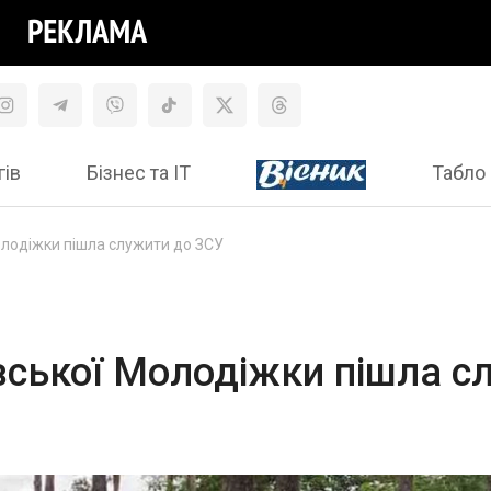
гів
Бізнес та ІТ
Табло 
олодіжки пішла служити до ЗСУ
івської Молодіжки пішла 