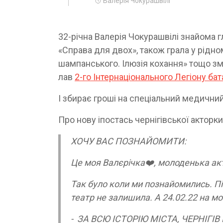
Валерія Чокурашвілі
32-річна Валерія Чокурашвілі знайома
«Справа для двох», також грала у рідном
шампанського. Ілюзія кохання» тощо змі
лав
2-го Інтернаціонального Легіону ба
І збирає гроші на спеціальний медичний
Про нову іпостась чернігівської акторки
ХОЧУ ВАС ПОЗНАЙОМИТИ:
Це моя Валєрічка❤️, молоденька акт
Так було коли ми познайомились. Піс
театр не залишила. А 24.02.22 на мої
- ЗА ВСЮ ІСТОРІЮ МІСТА, ЧЕРНІГІВ