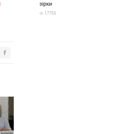
є
зірки
17755