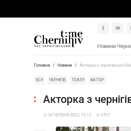
Новини Черні
Головна
Новини
Акторка з чернігівської М
ЗСУ
ЧЕРНІГІВ
ТЕАТР
АКТОР
Акторка з черніг
24 ЧЕРВНЯ 2023, 15:12
3757