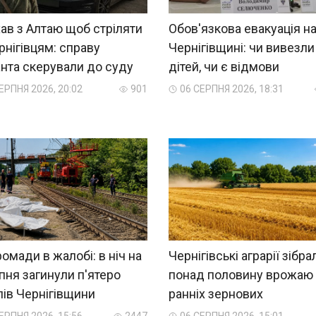
ав з Алтаю щоб стріляти
Обов'язкова евакуація н
рнігівцям: справу
Чернігівщині: чи вивезли
нта скерували до суду
дітей, чи є відмови
ЕРПНЯ 2026, 20:02
901
06 СЕРПНЯ 2026, 18:31
ромади в жалобі: в ніч на
Чернігівські аграрії зібра
пня загинули п'ятеро
понад половину врожаю
ів Чернігівщини
ранніх зернових
ЕРПНЯ 2026, 15:56
2447
06 СЕРПНЯ 2026, 15:01