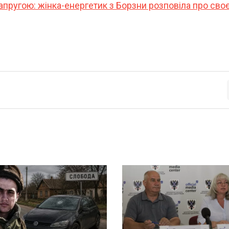
напругою: жінка-енергетик з Борзни розповіла про сво