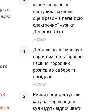
класі»: чернігівка
ще то
виступила на одній
 вірю
сцені разом з легендою
електронної музики
Девідом Гетта
35624
Десятки років вирощує
4
сорти томатів та продає
насіння: городник
лава
розповів як вберегти
помідори
23451
рук
Кияни відремонтували
5
хату на Чернігівщині,
нбасі
куди їдуть відпочивати