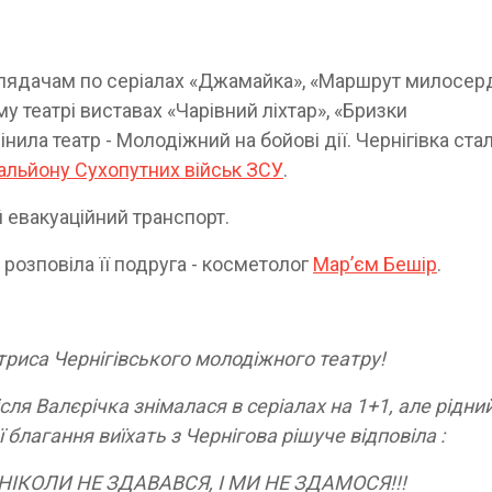
 глядачам по серіалах «Джамайка», «Маршрут милосер
у театрі виставах «Чарівний ліхтар», «Бризки
нила театр - Молодіжний на бойові дії. Чернігівка ста
тальйону Сухопутних військ ЗСУ
.
 евакуаційний транспорт.
 розповіла її подруга - косметолог
Марʼєм Бешір
.
риса Чернігівського молодіжного театру!
ля Валєрічка знімалася в серіалах на 1+1, але рідни
 благання виїхать з Чернігова рішуче відповіла :
 НІКОЛИ НЕ ЗДАВАВСЯ, І МИ НЕ ЗДАМОСЯ!!!