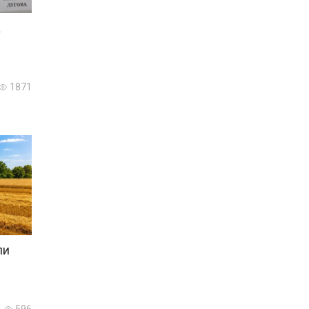
а
1871
ли
596