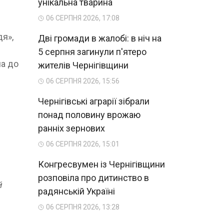
унікальна тварина
06 СЕРПНЯ 2026, 17:08
дя»,
Дві громади в жалобі: в ніч на
5 серпня загинули п'ятеро
ла до
жителів Чернігівщини
06 СЕРПНЯ 2026, 15:56
Чернігівські аграрії зібрали
понад половину врожаю
ранніх зернових
06 СЕРПНЯ 2026, 15:01
Конгресвумен із Чернігівщини
розповіла про дитинство в
й
радянській Україні
06 СЕРПНЯ 2026, 13:28