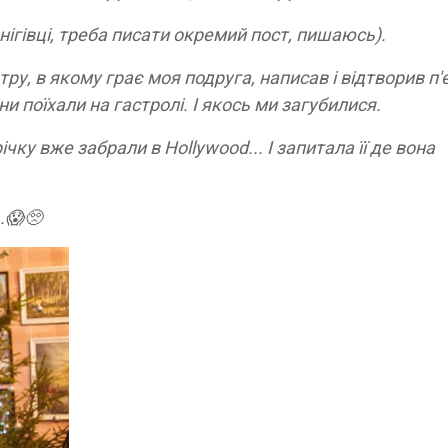
рнігівці, треба писати окремий пост, пишаюсь).
ру, в якому грає моя подруга, написав і відтворив п'є
и поїхали на гастролі. І якось ми загубилися.
чку вже забрали в Hollywood... І запитала її де вона
.😱🥺