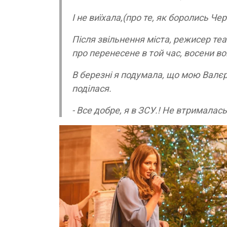
І не виїхала,(про те, як боролись Че
Після звільнення міста, режисер теат
про перенесене в той час, восени вон
В березні я подумала, що мою Валєрі
поділася.
- Все добре, я в ЗСУ.! Не втрималась