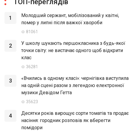
ТОП-переглядів
Молодший сержант, мобілізований у квітні,
1
помер у липні після важкої хвороби
81061
У школу шукають першокласника з будь-якої
2
точки світу: не вистачає одного щоб відкрити
клас
36281
«Вчились в одному класі»: чернігівка виступила
3
на одній сцені разом з легендою електронної
музики Девідом Гетта
35623
Десятки років вирощує сорти томатів та продає
4
насіння: городник розповів як вберегти
помідори