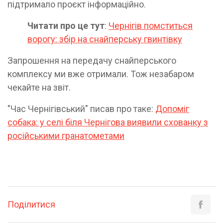
підтримало проєкт інформаційно.
Читати про це тут
:
Чернігів помститься
ворогу: збір на снайперську гвинтівку
Запрошення на передачу снайперського
комплексу ми вже отримали. Тож незабаром
чекайте на звіт.
"Час Чернігівський" писав про таке:
Допоміг
собака: у селі біля Чернігова виявили схованку з
російськими гранатометами
Поділитися