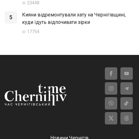
23448
Кияни відремонтували хату на Чернігівщині,
5
куди їдуть відпочивати зірки
17754
Новини Чернігів