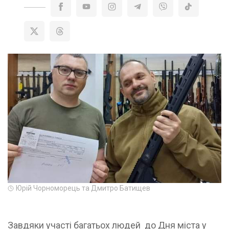
Юрій Чорноморець та Дмитро Батищев
Завдяки участі багатьох людей до Дня міста у