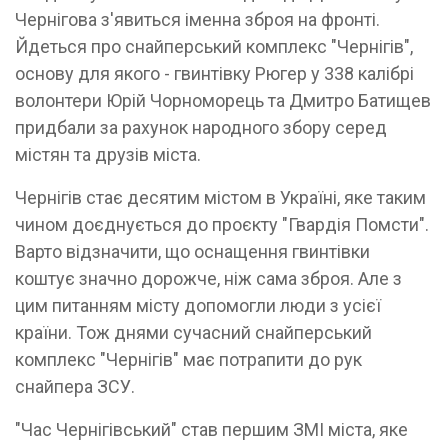
Чернігова з'явиться іменна зброя на фронті.
Йдеться про снайперський комплекс "Чернігів",
основу для якого - гвинтівку Рюгер у 338 калібрі
волонтери Юрій Чорноморець та Дмитро Батищев
придбали за рахунок народного збору серед
містян та друзів міста.
Чернігів стає десятим містом в Україні, яке таким
чином доєднується до проєкту "Гвардія Помсти".
Варто відзначити, що оснащення гвинтівки
коштує значно дорожче, ніж сама зброя. Але з
цим питанням місту допомогли люди з усієї
країни. Тож днями сучасний снайперський
комплекс "Чернігів" має потрапити до рук
снайпера ЗСУ.
"Час Чернігівський" став першим ЗМІ міста, яке