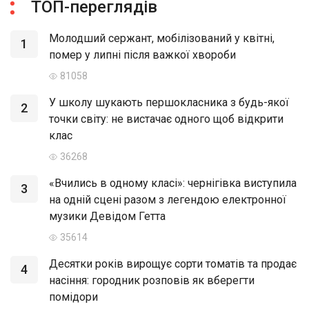
ТОП-переглядів
Молодший сержант, мобілізований у квітні,
1
помер у липні після важкої хвороби
81058
У школу шукають першокласника з будь-якої
2
точки світу: не вистачає одного щоб відкрити
клас
36268
«Вчились в одному класі»: чернігівка виступила
3
на одній сцені разом з легендою електронної
музики Девідом Гетта
35614
Десятки років вирощує сорти томатів та продає
4
насіння: городник розповів як вберегти
помідори