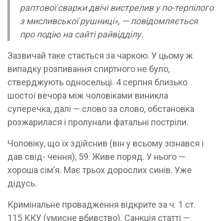
раптової сварки двічі вистрелив у по-терпілого
з мисливської рушниці», — повідомляється
про подію на сайті райвідділу.
Зазвичай таке стається за чаркою. У цьому ж
випадку розпивання спиртного не було,
стверджують односельці. 4 серпня близько
шостої вечора між чоловіками виникла
суперечка, далі — слово за слово, обстановка
розжарилася і пролунали фатальні постріли.
Чоловіку, що їх здійснив (він у всьому зізнався і
дав свід- чення), 59. Живе поряд. У нього —
хороша сім’я. Має трьох дорослих синів. Уже
дідусь.
Кримінальне провадження відкрите за ч. 1 ст.
115 ККУ (умисне вбивство). Санкція статті —