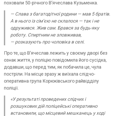
поховали 50-річного В’ячеслава Кузьменка.
— Слава з багатодітної родини — мав 5 братів.
А в нього із сім’єю не склалося — так і не
одружився. Жив сам. Брався за будь-яку
роботу. Спиртним не зловживав,
— розказують про чоловіка в селі.
Про те, що В’ячеслав лежить у своєму дворі без
ознак життя, у поліцію повідомила його сусідка,
додавши, що перед тим, як побачила це, чула
постріли. На місце зразу ж виїхала слідчо-
оперативна група Корюківського райвідділу
поліції.
«У результаті проведених слідчих і
розшукових дій поліцейські оперативно
встановили, що місцевий мешканець у ході