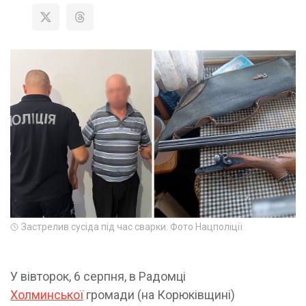
Застрелив сусіда під час сварки. Фото Нацполіції
У вівторок, 6 серпня, в Радомці
Холминської
громади (на Корюківщині)