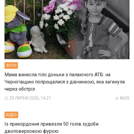
ФОТО
Мама винесла тіло доньки з палаючого АТБ: на
Чернігівщині попрощалися з дівчинкою, яка загинула
через обстріл
29 ЛИПНЯ 2026, 14:21
8635
ВIДЕО
Із прикордоння привезли 50 голів худоби
двоповерховою фурою