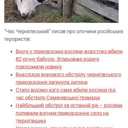
"Час Чернігівський" писав про злочини російських
терористів:
Вночі у прикордонні росіяни жорстоко вбили
82-річну бабусю. Згорьовані родичі
повідомили новину
Внаслідок ворожого обстрілу чернігівського
прикордоння загинула дитина
Стало відомо кого саме вбили росіяни під
час обстрілу Семенівської громади
Найбільший обстріл за останній рік – росіяни
поливали вогнем прикордонне село на
Чернігівщині