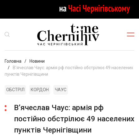
Головна
Новини
В’ячеслав Чаус: армія рф постійно обстрілює 49 населених
пунктів Чернігівщини
ОБСТРІЛ
КОРДОН
ЧАУС
В’ячеслав Чаус: армія рф
постійно обстрілює 49 населених
пунктів Чернігівщини