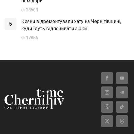
помідори
23503
Кияни відремонтували хату на Чернігівщині,
5
куди їдуть відпочивати зірки
17856