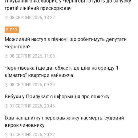
Лікування онкохворих: у Чернігові готують до запуску
третій лінійний прискорювач
08 СЕРПНЯ 2026, 13:22
ВIДЕО
Можливий наступ з півночі: що робитимуть депутати
Чернігова?
08 СЕРПНЯ 2026, 11:08
Чернігівська і ще дві області: де ціна на оренду 1-
кімнатної квартири найнижча
08 СЕРПНЯ 2026, 09:29
Вибухи у Прилуках: є інформація про пожежу
07 СЕРПНЯ 2026, 23:45
Їхав напідпитку і переїхав жінку насмерть: судовий
вирок чиновнику
07 СЕРПНЯ 2026, 20:22