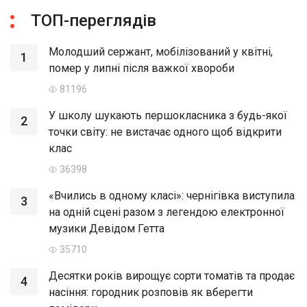
ТОП-переглядів
Молодший сержант, мобілізований у квітні,
1
помер у липні після важкої хвороби
81196
У школу шукають першокласника з будь-якої
2
точки світу: не вистачає одного щоб відкрити
клас
36398
«Вчились в одному класі»: чернігівка виступила
3
на одній сцені разом з легендою електронної
музики Девідом Гетта
35710
Десятки років вирощує сорти томатів та продає
4
насіння: городник розповів як вберегти