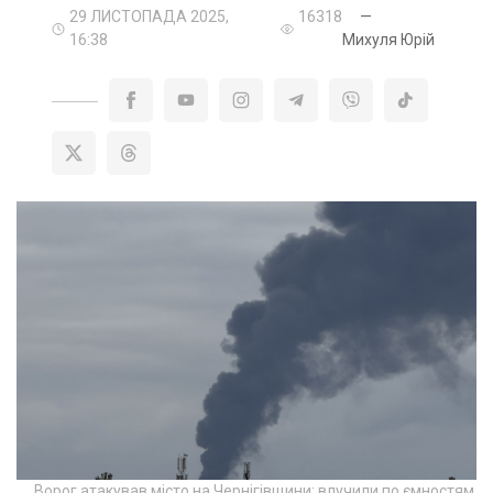
29 ЛИСТОПАДА 2025,
16318
—
16:38
Михуля Юрій
Ворог атакував місто на Чернігівщини: влучили по ємностям