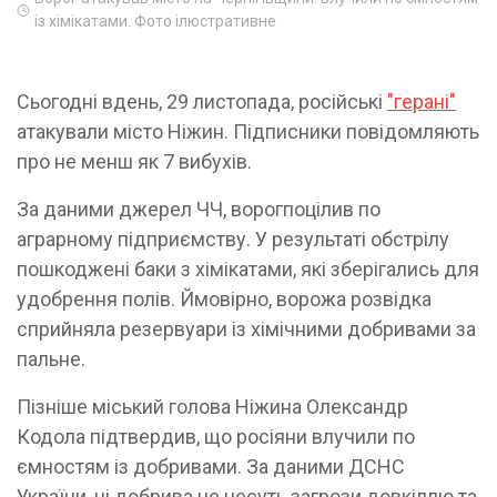
із хімікатами. Фото ілюстративне
Сьогодні вдень, 29 листопада, російські
"герані"
атакували місто Ніжин. Підписники повідомляють
про не менш як 7 вибухів.
За даними джерел ЧЧ, ворогпоцілив по
аграрному підприємству. У результаті обстрілу
пошкоджені баки з хімікатами, які зберігались для
удобрення полів. Ймовірно, ворожа розвідка
сприйняла резервуари із хімічними добривами за
пальне.
Пізніше міський голова Ніжина Олександр
Кодола підтвердив, що росіяни влучили по
ємностям із добривами. За даними ДСНС
України, ці добрива не несуть загрози довкіллю та