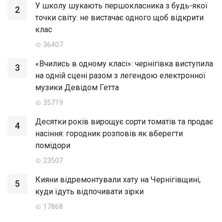
У школу шукають першокласника з будь-якої
2
точки світу: не вистачає одного щоб відкрити
клас
36407
«Вчились в одному класі»: чернігівка виступила
3
на одній сцені разом з легендою електронної
музики Девідом Гетта
35719
Десятки років вирощує сорти томатів та продає
4
насіння: городник розповів як вберегти
помідори
23507
Кияни відремонтували хату на Чернігівщині,
5
куди їдуть відпочивати зірки
17868