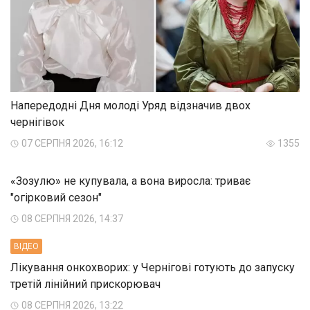
Напередодні Дня молоді Уряд відзначив двох
чернігівок
07 СЕРПНЯ 2026, 16:12
1355
«Зозулю» не купувала, а вона виросла: триває
"огірковий сезон"
08 СЕРПНЯ 2026, 14:37
ВIДЕО
Лікування онкохворих: у Чернігові готують до запуску
третій лінійний прискорювач
08 СЕРПНЯ 2026, 13:22