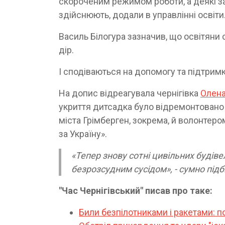
скороченим режимом роботи, а деякі за
здійснюють, додали в управлінні освіти
Василь Білогура зазначив, що освітян
дір.
І сподіваються на допомогу та підтрим
На допис відреагувала чернігівка
Олена
укриття дитсадка було відремонтовано 
міста Грімберген, зокрема, й волонтер
за Україну».
«Тепер знову сотні цивільних будіве
безрозсудним сусідом», - сумно під
"Час Чернігівський" писав про таке:
Били безпілотниками і ракетами: п