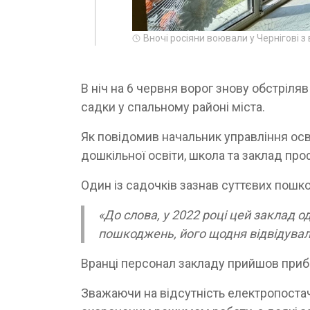
Вночі росіяни воювали у Чернігові з
В ніч на 6 червня ворог знову обстріля
садки у спальному районі міста.
Як повідомив начальник управління осв
дошкільної освіти, школа та заклад про
Один із садочків зазнав суттєвих пошк
«До слова, у 2022 році цей заклад о
пошкоджень, його щодня відвідувало
Вранці персонал закладу прийшов приби
Зважаючи на відсутність електропостача