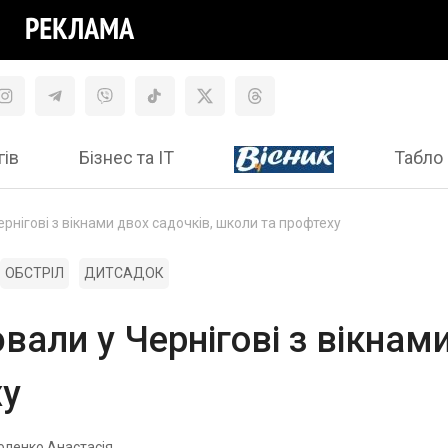
гів
Бізнес та ІТ
Табло 
ернігові з вікнами двох садочків, школи та профтеху
ОБСТРІЛ
ДИТСАДОК
вали у Чернігові з вікнам
ху
оленко Анастасія