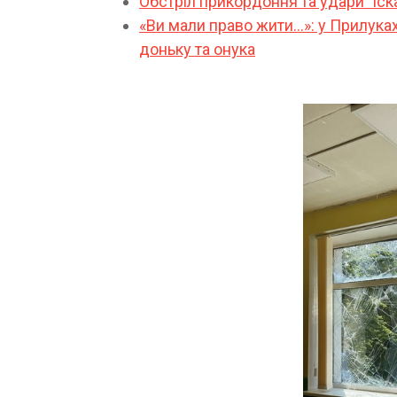
Обстріл прикордоння та удари "іск
«Ви мали право жити…»: у Прилуках 
доньку та онука