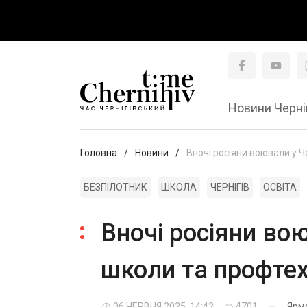
Новини Черні
Головна
Новини
Вночі росіяни воювали у Ч
БЕЗПІЛОТНИК
ШКОЛА
ЧЕРНІГІВ
ОСВІТА
Вночі росіяни вою
школи та профте
06 ЧЕРВНЯ 2025, 14:42
4701
—
Ярм