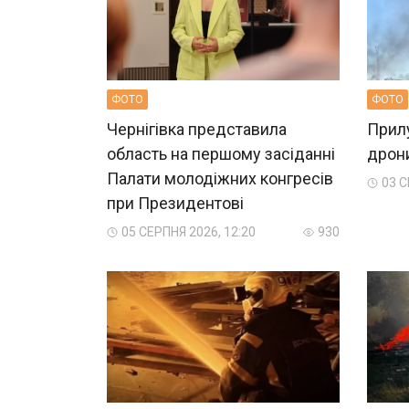
ФОТО
ФОТО
Чернігівка представила
Прилу
область на першому засіданні
дрон
Палати молодіжних конгресів
03 С
при Президентові
05 СЕРПНЯ 2026, 12:20
930