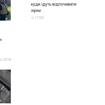
куди їдуть відпочивати
зірки
17702
и
2218