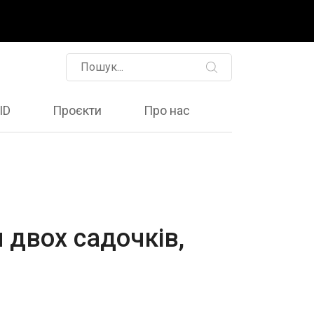
ID
Проєкти
Про нас
и двох садочків,