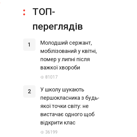
я
ТОП-
переглядів
Молодший сержант,
1
мобілізований у квітні,
помер у липні після
важкої хвороби
81017
У школу шукають
2
першокласника з будь-
якої точки світу: не
вистачає одного щоб
відкрити клас
36199