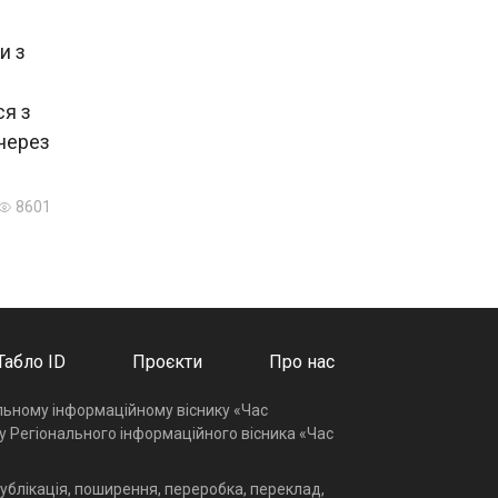
и з
ся з
 через
8601
Табло ID
Проєкти
Про нас
альному інформаційному віснику «Час
у Регіонального інформаційного вісника «Час
ублікація, поширення, переробка, переклад,