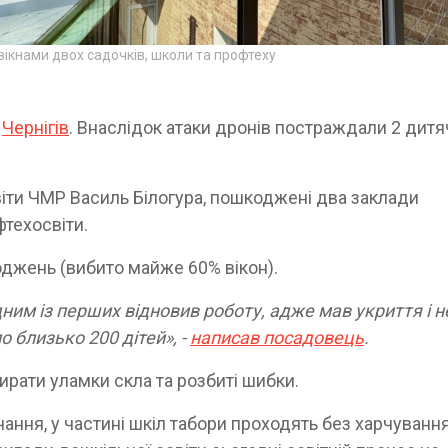
 вікнами двох садочків, школи та профтеху
в
Чернігів
. Внаслідок атаки дронів постраждали 2 дитя
іти ЧМР Василь Білогура, пошкоджені два заклади
фтехосвіти.
оджень (вибито майже 60% вікон).
дним із перших відновив роботу, адже мав укриття і н
 близько 200 дітей», -
написав посадовець
.
рати уламки скла та розбиті шибки.
ння, у частині шкіл табори проходять без харчування