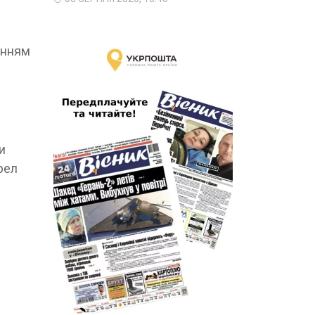
анням
и
рел