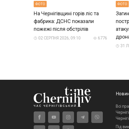
ФОТО
ФОТО
На Чернігівщині горів ліс та
Загин
фабрика: ДСНС показали
пост
пожежі після обстрілів
атаку
дрон
02 СЕРПНЯ 2026, 09:10
6776
31 Л
Новин
Всі пр
Черніг
Черніг
Під ви