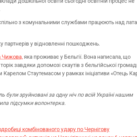
клади дошкільної освіти сьогодні освітній процес не
.
и спільно з комунальними службами працюють над лат
ку партнерів у відновленні пошкоджень.
 Чижова,
яка проживає у Бельгії. Вона написала, що
торік завдяки допомозі скаутів з бельгійської громад
ом Карелом Стаутемасом у рамках ініціативи «Отець Ка
ль були зруйновані за одну ніч по всій Україні нашим
била підсумки волонтерка.
одробиці комбінованого удару по Чернігову