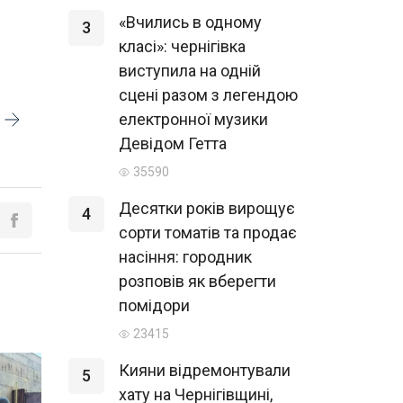
«Вчились в одному
3
класі»: чернігівка
виступила на одній
сцені разом з легендою
електронної музики
Девідом Гетта
35590
Десятки років вирощує
4
сорти томатів та продає
насіння: городник
розповів як вберегти
помідори
23415
Кияни відремонтували
5
хату на Чернігівщині,