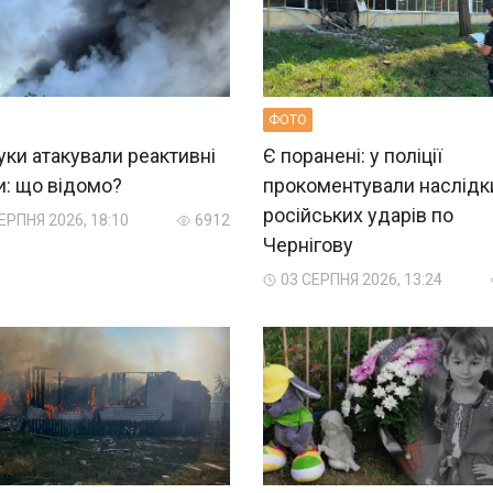
ФОТО
ки атакували реактивні
Є поранені: у поліції
и: що відомо?
прокоментували наслідк
російських ударів по
ЕРПНЯ 2026, 18:10
6912
Чернігову
03 СЕРПНЯ 2026, 13:24