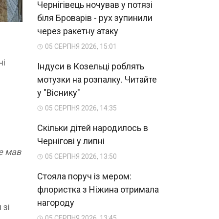
Чернігівець ночував у потязі
біля Броварів - рух зупинили
через ракетну атаку
05 СЕРПНЯ 2026, 15:01
чі
Індуси в Козельці роблять
мотузки на розпалку. Читайте
у "Віснику"
05 СЕРПНЯ 2026, 14:35
Скільки дітей народилось в
Чернігові у липні
е мав
05 СЕРПНЯ 2026, 13:50
Стояла поруч із мером:
флористка з Ніжина отримала
нагороду
 зі
05 СЕРПНЯ 2026, 13:45