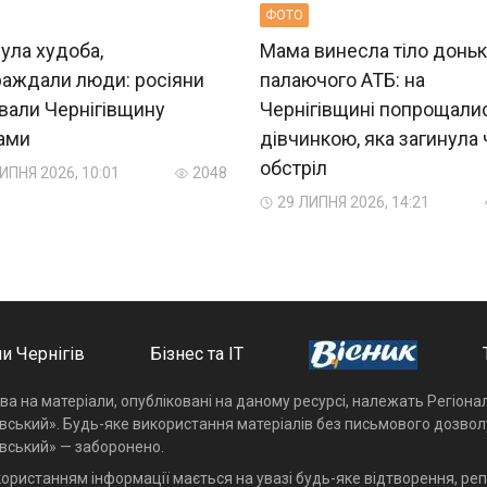
ФОТО
ула худоба,
Мама винесла тіло доньк
раждали люди: росіяни
палаючого АТБ: на
вали Чернігівщину
Чернігівщині попрощали
ами
дівчинкою, яка загинула
обстріл
ИПНЯ 2026, 10:01
2048
29 ЛИПНЯ 2026, 14:21
и Чернігів
Бізнес та ІТ
ава на матеріали, опубліковані на даному ресурсі, належать Регіон
івський». Будь-яке використання матеріалів без письмового дозвол
івський» — заборонено.
користанням інформації мається на увазі будь-яке відтворення, реп