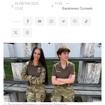
25 КВІТНЯ 2025,
5193
—
12:42
Василенко Соломія
Людмила Мілевич з донькою Алексою