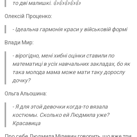
то дві малишкі. 👍👍👍👍👍
Олексій Проценко:
- Ідеальна гармонія краси у військовій формі
Влади Мир:
- вірогідно, мені хибні оцінки ставили по
математиці в усіх навчальних закладах, бо як
така молода мама може мати таку дорослу
дочку?
Ольга Альошина:
- Я для этой девочки когда-то вязала
костюмы. Сколько ей Людмила уже?
Красавица
Про себе Людмила Мілевич говорить, що вже три