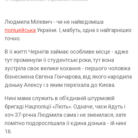
Людмила Мілевич - чи не найвідоміша
поліцейська
України. І, мабуть, одна з найгарніших
точно.
В її житті Чернігів займає особливе місце - адже
тут проминули її студентські роки, тут вона
зустріла своє велике кохання - першого чоловіка
бізнесмена Євгена Гончарова, від якого народила
доньку Алексу і з яким переїхала до Києва.
Нині мама служить в обʼєднаній штурмовій
бригаді Нацполіції «Лють». Одначе, часи йдуть і
хоч 37-річна Людмила сама і не змінилася, зате
помітно подорослішала її єдина донька - їй нині
16.