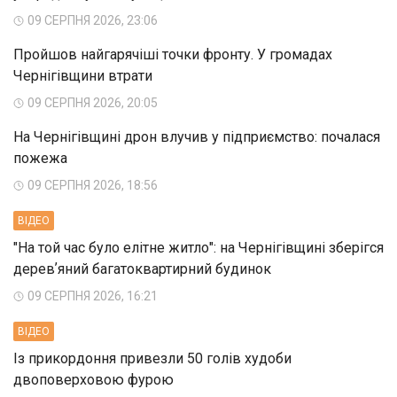
09 СЕРПНЯ 2026, 23:06
Пройшов найгарячіші точки фронту. У громадах
Чернігівщини втрати
09 СЕРПНЯ 2026, 20:05
На Чернігівщині дрон влучив у підприємство: почалася
пожежа
09 СЕРПНЯ 2026, 18:56
ВIДЕО
"На той час було елітне житло": на Чернігівщині зберігся
деревʼяний багатоквартирний будинок
09 СЕРПНЯ 2026, 16:21
ВIДЕО
Із прикордоння привезли 50 голів худоби
двоповерховою фурою