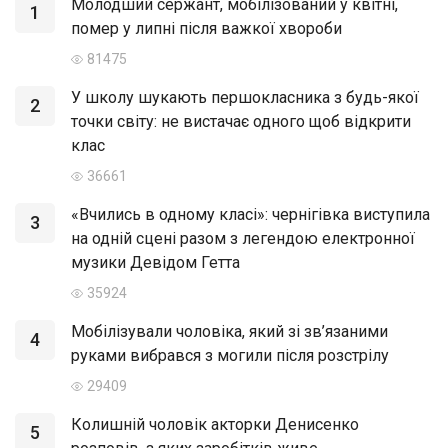
Молодший сержант, мобілізований у квітні,
1
помер у липні після важкої хвороби
81475
У школу шукають першокласника з будь-якої
2
точки світу: не вистачає одного щоб відкрити
клас
36661
«Вчились в одному класі»: чернігівка виступила
3
на одній сцені разом з легендою електронної
музики Девідом Гетта
35924
Мобілізували чоловіка, який зі зв’язаними
4
руками вибрався з могили після розстрілу
29409
Колишній чоловік акторки Денисенко
5