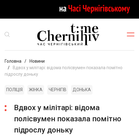
Головна
Новини
Вдвох у мілітарі: відома полісвумен показала помітно
підрослу доньку
ПОЛІЦІЯ
ЖІНКА
ЧЕРНІГІВ
ДОНЬКА
Вдвох у мілітарі: відома
полісвумен показала помітно
підрослу доньку