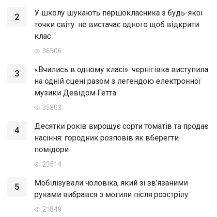
У школу шукають першокласника з будь-якої
2
точки світу: не вистачає одного щоб відкрити
клас
36506
«Вчились в одному класі»: чернігівка виступила
3
на одній сцені разом з легендою електронної
музики Девідом Гетта
35803
Десятки років вирощує сорти томатів та продає
4
насіння: городник розповів як вберегти
помідори
23514
Мобілізували чоловіка, який зі зв’язаними
5
руками вибрався з могили після розстрілу
21849