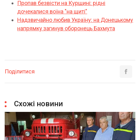
Пропав безвісти на Курщині: рідні
дочекалися воїна "на щиті"
Надзвичайно любив Україну: на Донецькому
напрямку загинув оборонець Бахмута
Поділитися
Схожі новини