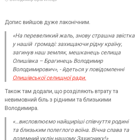
Допис вийшов дуже лаконічним.
«На перевеликий жаль, знову страшна звістка
у нашій громаді: захищаючи рідну країну,
загинув наш земляк, мешканець селища
Олишівка – Брагинець Володимир
Володимирович», - йдеться у повідомленні
Олишівської селищної ради.
Також там додали, що розділяють втрату та
невимовний біль з рідними та близькими
Володимира.
«…висловлюємо найщиріші співчуття родині
та близьким полеглого воїна. Вічна слава та
доземний уклін нашому Захиснику!»