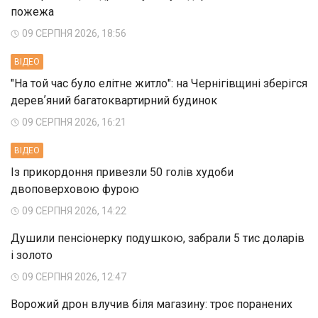
пожежа
09 СЕРПНЯ 2026, 18:56
ВIДЕО
"На той час було елітне житло": на Чернігівщині зберігся
деревʼяний багатоквартирний будинок
09 СЕРПНЯ 2026, 16:21
ВIДЕО
Із прикордоння привезли 50 голів худоби
двоповерховою фурою
09 СЕРПНЯ 2026, 14:22
Душили пенсіонерку подушкою, забрали 5 тис доларів
і золото
09 СЕРПНЯ 2026, 12:47
Ворожий дрон влучив біля магазину: троє поранених