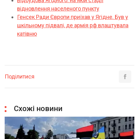
Відбудова Ягідного: на якій стадії
відновлення населеного пункту
Генсек Ради Європи приїхав у Ягідне. Був у
шкільному підвалі, де армія рф влаштувала
катівню
Поділитися
Схожі новини