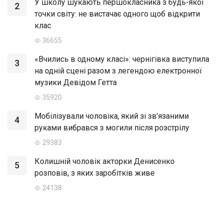
У школу шукають першокласника з будь-якої
2
точки світу: не вистачає одного щоб відкрити
клас
36655
«Вчились в одному класі»: чернігівка виступила
3
на одній сцені разом з легендою електронної
музики Девідом Гетта
35920
Мобілізували чоловіка, який зі зв’язаними
4
руками вибрався з могили після розстрілу
29383
Колишній чоловік акторки Денисенко
5
розповів, з яких заробітків живе
24138