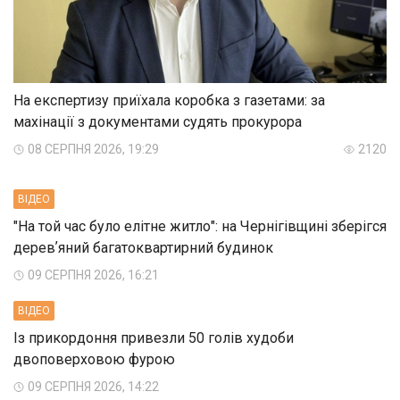
На експертизу приїхала коробка з газетами: за
махінації з документами судять прокурора
08 СЕРПНЯ 2026, 19:29
2120
ВIДЕО
"На той час було елітне житло": на Чернігівщині зберігся
деревʼяний багатоквартирний будинок
09 СЕРПНЯ 2026, 16:21
ВIДЕО
Із прикордоння привезли 50 голів худоби
двоповерховою фурою
09 СЕРПНЯ 2026, 14:22