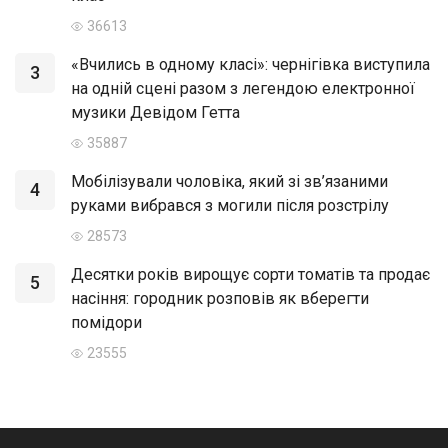
36613
«Вчились в одному класі»: чернігівка виступила
3
на одній сцені разом з легендою електронної
музики Девідом Гетта
35887
Мобілізували чоловіка, який зі зв’язаними
4
руками вибрався з могили після розстрілу
28573
Десятки років вирощує сорти томатів та продає
5
насіння: городник розповів як вберегти
помідори
23555