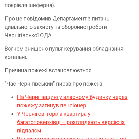
покрівля шиферна).
Про це повідомив Департамент з питань
цивільного захисту та оборонної роботи
Чернігівської ОДА.
Вогнем знищено пульт керування обладнання
котельні.
Причина пожежі встановлюється.
"Час Чернігівський" писав про пожежі:
На Чернігівщині у власному будинку через
пожежу загинув пенсіонер
У Чернігові горіла квартира у
багатоповерхівці – розглядають версію із
підпалом
Великі штрафи не лякають чернігівців – на