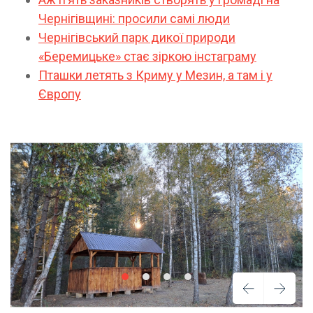
Чернігівщині: просили самі люди
Чернігівський парк дикої природи
«Беремицьке» стає зіркою інстаграму
Пташки летять з Криму у Мезин, а там і у
Європу