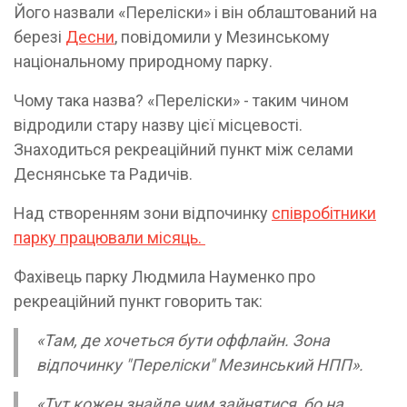
Його назвали «Переліски» і він облаштований на
березі
Десни
, повідомили у Мезинському
національному природному парку.
Чому така назва? «Переліски» - таким чином
відродили стару назву цієї місцевості.
Знаходиться рекреаційний пункт між селами
Деснянське та Радичів.
Над створенням зони відпочинку
співробітники
парку працювали місяць.
Фахівець парку Людмила Науменко про
рекреаційний пункт говорить так:
«Там, де хочеться бути оффлайн. Зона
відпочинку "Переліски" Мезинський НПП».
«Тут кожен знайде чим зайнятися, бо на