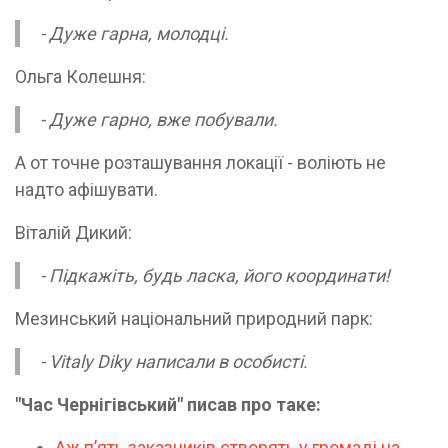
- Дуже гарна, молодці.
Ольга Колешня:
- Дуже гарно, вже побували.
А от точне розташування локації - воліють не
надто афішувати.
Віталій Дикий:
- Підкажіть, будь ласка, його координати!
Мезинський національний природний парк:
- Vitaly Diky написали в особисті.
"Час Чернігівський" писав про таке:
Аж пʼять заказників створять у громаді на