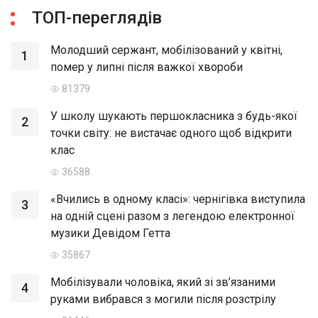
ТОП-переглядів
Молодший сержант, мобілізований у квітні,
1
помер у липні після важкої хвороби
81379
У школу шукають першокласника з будь-якої
2
точки світу: не вистачає одного щоб відкрити
клас
36588
«Вчились в одному класі»: чернігівка виступила
3
на одній сцені разом з легендою електронної
музики Девідом Гетта
35867
Мобілізували чоловіка, який зі зв’язаними
4
руками вибрався з могили після розстрілу