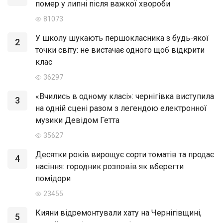
помер у липні після важкої хвороби
81073
У школу шукають першокласника з будь-якої
2
точки світу: не вистачає одного щоб відкрити
клас
36297
«Вчились в одному класі»: чернігівка виступила
3
на одній сцені разом з легендою електронної
музики Девідом Гетта
35627
Десятки років вирощує сорти томатів та продає
4
насіння: городник розповів як вберегти
помідори
23455
Кияни відремонтували хату на Чернігівщині,
5