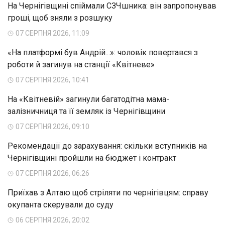
На Чернігівщині спіймали СЗЧшника: він запропонував
гроші, щоб зняли з розшуку
07 СЕРПНЯ 2026, 11:09
«На платформі був Андрій...»: чоловік повертався з
роботи й загинув на станції «Квітневе»
07 СЕРПНЯ 2026, 10:41
На «Квітневій» загинули багатодітна мама-
залізничниця та її земляк із Чернігівщини
07 СЕРПНЯ 2026, 09:10
Рекомендації до зарахування: скільки вступників на
Чернігівщині пройшли на бюджет і контракт
07 СЕРПНЯ 2026, 06:26
Приїхав з Алтаю щоб стріляти по чернігівцям: справу
окупанта скерували до суду
06 СЕРПНЯ 2026, 20:02