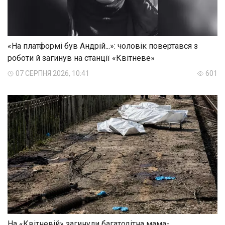
«На платформі був Андрій...»: чоловік повертався з
роботи й загинув на станції «Квітневе»
07 СЕРПНЯ 2026, 10:41
601
На «Квітневій» загинули багатодітна мама-