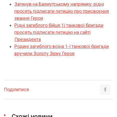
Загинув на Бахмутському напрямку: рідні
просять підписати петицію про присвоєння
звання Героя
Рідні загиблого бійця 1ї танкової бригади
просять підписати петицію на сайті
Президента
Родині загиблого воїна 1-ї танкової бригади
вручили Золоту Зірку Героя
Поділитися
Схожі новини