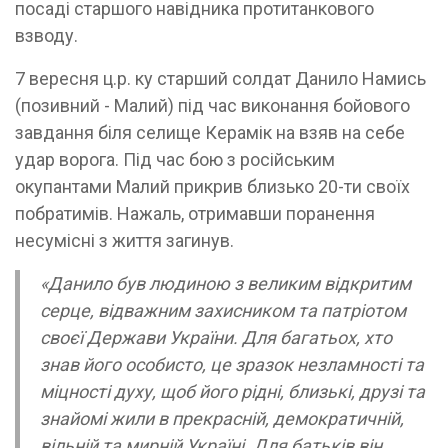
посаді старшого навідника протитанкового
взводу.
7 вересня ц.р. ку старший солдат Данило Намись
(позивний - Малий) під час виконання бойового
завдання біля селище Керамік на взяв на себе
удар ворога. Під час бою з російським
окупантами Малий прикрив близько 20-ти своїх
побратимів. Нажаль, отримавши поранення
несумісні з життя загинув.
«Данило був людиною з великим відкритим
серце, відважним захисником та патріотом
своєї Держави України. Для багатьох, хто
знав його особисто, це зразок незламності та
міцності духу, щоб його рідні, близькі, друзі та
знайомі жили в прекрасній, демократичній,
вільній та мирній Україні. Для батьків він