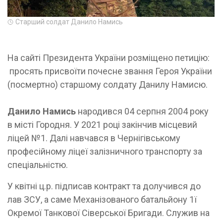
Старший солдат Данило Намись
На сайті Президента України розміщено петицію:
просять присвоїти почесне звання Героя України
(посмертно) старшому солдату Данилу Намисю.
Данило Намись
народився 04 серпня 2004 року
в місті Городня. У 2021 році закінчив місцевий
ліцей №1. Далі навчався в Чернігівському
професійному ліцеї залізничного транспорту за
спеціальністю.
У квітні ц.р. підписав контракт та долучився до
лав ЗСУ, а саме Механізованого батальйону 1ї
Окремої Танкової Сіверської Бригади. Служив на