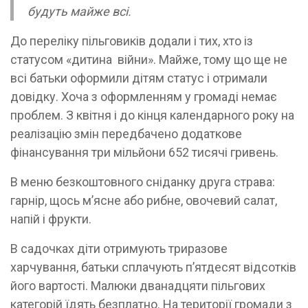
будуть майже всі.
До переліку пільговиків додали і тих, хто із
статусом «дитина війни». Майже, тому що ще не
всі батьки оформили дітям статус і отримали
довідку. Хоча з оформленням у громаді немає
проблем. З квітня і до кінця календарного року на
реалізацію змін передбачено додаткове
фінансування три мільйони 652 тисячі гривень.
В меню безкоштовного сніданку друга страва:
гарнір, щось м’ясне або рибне, овочевий салат,
напій і фрукти.
В садочках діти отримують триразове
харчування, батьки сплачують п’ятдесят відсотків
його вартості. Малюки дванадцяти пільгових
категорій їдять безплатно. На території громади з