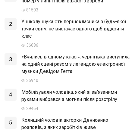
помер у липні після важкої хвороби
81503
У школу шукають першокласника з будь-якої
2
точки світу: не вистачає одного щоб відкрити
клас
36686
«Вчились в одному класі»: чернігівка виступила
3
на одній сцені разом з легендою електронної
музики Девідом Гетта
35940
Мобілізували чоловіка, який зі зв’язаними
4
руками вибрався з могили після розстрілу
29464
Колишній чоловік акторки Денисенко
5
розповів, з яких заробітків живе