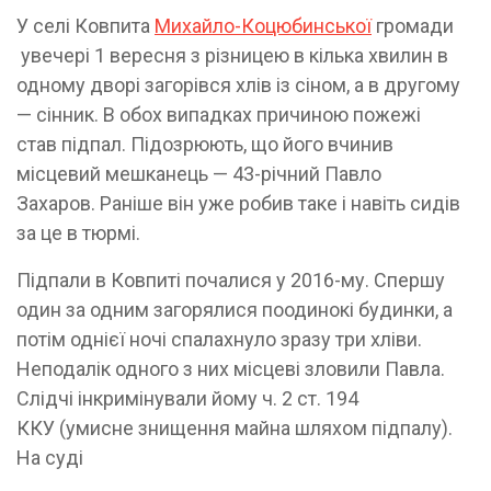
У селі Ковпита
Михайло-Коцюбинської
громади
увечері 1 вересня з різницею в кілька хвилин в
одному дворі загорівся хлів із сіном, а в другому
— сінник. В обох випадках причиною пожежі
став підпал. Підозрюють, що його вчинив
місцевий мешканець — 43-річний Павло
Захаров. Раніше він уже робив таке і навіть сидів
за це в тюрмі.
Підпали в Ковпиті почалися у 2016-му. Спершу
один за одним загорялися поодинокі будинки, а
потім однієї ночі спалахнуло зразу три хліви.
Неподалік одного з них місцеві зловили Павла.
Слідчі інкримінували йому ч. 2 ст. 194
ККУ (умисне знищення майна шляхом підпалу).
На суді