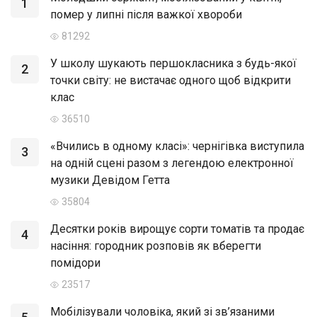
1
помер у липні після важкої хвороби
81292
У школу шукають першокласника з будь-якої
2
точки світу: не вистачає одного щоб відкрити
клас
36510
«Вчились в одному класі»: чернігівка виступила
3
на одній сцені разом з легендою електронної
музики Девідом Гетта
35804
Десятки років вирощує сорти томатів та продає
4
насіння: городник розповів як вберегти
помідори
23517
Мобілізували чоловіка, який зі зв’язаними