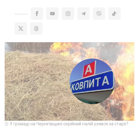
У громаді на Чернігівщині серійний палій узявся за старе?