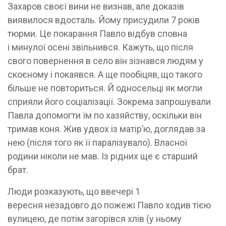
Захаров своєї вини не визнав, але доказів
виявилося вдосталь. Йому присудили 7 років
тюрми. Це покарання Павло відбув сповна
і минулої осені звільнився. Кажуть, що після
свого повернення в село він зізнався людям у
скоєному і покаявся. А ще пообіцяв, що такого
більше не повториться. Й односельці як могли
сприяли його соціалізації. Зокрема запрошували
Павла допомогти їм по хазяйству, оскільки він
тримав коня. Жив удвох із матір’ю, доглядав за
нею (після того як її паралізувало). Власної
родини ніколи не мав. Із рідних ще є старший
брат.
Люди розказують, що ввечері 1
вересня незадовго до пожежі Павло ходив тією
вулицею, де потім загорівся хлів (у ньому