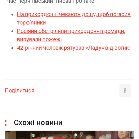
"Час Чернігівський" писав про таке:
На прикордонні чекають дощу, щоб погасив
торф’яники
Росіяни обстріляли прикордонні громади:
вирували пожежі
42-річний чоловік рятував «Ладу» від вогню
Поділитися
Схожі новини