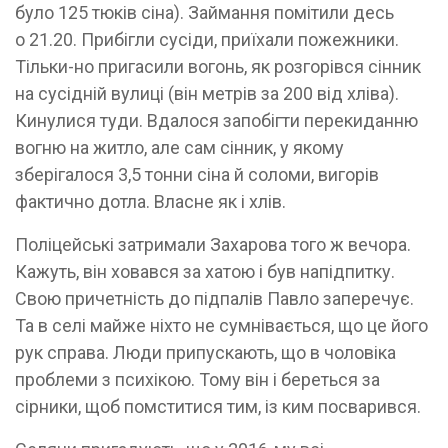
було 125 тюків сіна). Займання помітили десь
о 21.20. Прибігли сусіди, приїхали пожежники.
Тільки-но пригасили вогонь, як розгорівся сінник
на сусідній вулиці (він метрів за 200 від хліва).
Кинулися туди. Вдалося запобігти перекиданню
вогню на житло, але сам сінник, у якому
зберігалося 3,5 тонни сіна й соломи, вигорів
фактично дотла. Власне як і хлів.
Поліцейські затримали Захарова того ж вечора.
Кажуть, він ховався за хатою і був напідпитку.
Свою причетність до підпалів Павло заперечує.
Та в селі майже ніхто не сумнівається, що це його
рук справа. Люди припускають, що в чоловіка
проблеми з психікою. Тому він і береться за
сірники, щоб помститися тим, із ким посварився.