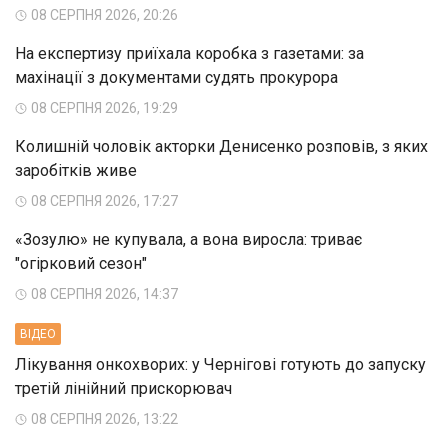
08 СЕРПНЯ 2026, 20:26
На експертизу приїхала коробка з газетами: за
махінації з документами судять прокурора
08 СЕРПНЯ 2026, 19:29
Колишній чоловік акторки Денисенко розповів, з яких
заробітків живе
08 СЕРПНЯ 2026, 17:27
«Зозулю» не купувала, а вона виросла: триває
"огірковий сезон"
08 СЕРПНЯ 2026, 14:37
ВIДЕО
Лікування онкохворих: у Чернігові готують до запуску
третій лінійний прискорювач
08 СЕРПНЯ 2026, 13:22