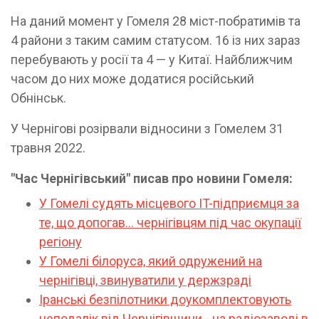
На даний момент у Гомеля 28 міст-побратимів та
4 райони з таким самим статусом. 16 із них зараз
перебувають у росії та 4 — у Китаї. Найближчим
часом до них може додатися російський
Обнінськ.
У Чернігові розірвали відносини з Гомелем 31
травня 2022.
"Час Чернігівський" писав про новини Гомеля:
У Гомелі судять місцевого IT-підприємця за
те, що допогав… чернігівцям під час окупації
регіону
У Гомелі білоруса, який одружений на
чернігівці, звинуватили у держзраді
Іранські безпілотники доукомплектовують
неподалік від Чернігівщини - на радіозаводі в