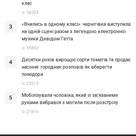
клас
36504
«Вчились в одному класі»: чернігівка виступила
3
на одній сцені разом з легендою електронної
музики Девідом Гетта
35803
Десятки років вирощує сорти томатів та продає
4
насіння: городник розповів як вберегти
помідори
23513
Мобілізували чоловіка, який зі зв’язаними
5
руками вибрався з могили після розстрілу
21816