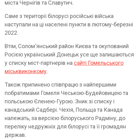
міста Чернігів та Славутич.
Саме з території білорусі російські війська
наступали на ці населені пункти в лютому-березні
2022.
Втім, Солом'янський район Києва та окупований
Росією український Донецьк усе ще залишаються
у списку міст-партнерів на
сайті Гомельського
міськвиконкому
.
Також припинено співпрацю з найпершими
побратимами Гомеля Чеською-Будейовицею та
польською Єленею-Гурою. Зник зі списку і
канадський Садбері. Чехія, Польща та Канада
належать, за версією білоруського Радміну, до
переліку недружніх для білорусі та її громадян
держав.