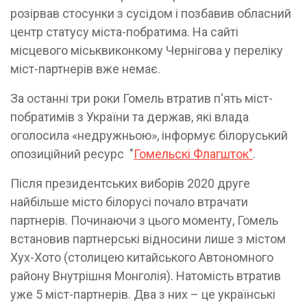
розірвав стосунки з сусідом і позбавив обласний
центр статусу міста-побратима. На сайті
місцевого міськвиконкому Чернігова у переліку
міст-партнерів вже немає.
За останні три роки Гомель втратив п'ять міст-
побратимів з України та держав, які влада
оголосила «недружньою», інформує білоруський
опозиційний ресурс "
Гомельскі Флагшток"
.
Після президентських виборів 2020 друге
найбільше місто білорусі почало втрачати
партнерів. Починаючи з цього моменту, Гомель
встановив партнерські відносини лише з містом
Хух-Хото (столицею китайського Автономного
району Внутрішня Монголія). Натомість втратив
уже 5 міст-партнерів. Два з них – це українські