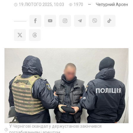
19 ЛЮТОГО 2025, 10:03
1970
—
Чепурний Арсен
У Чернігові скандал у держустанові закінчився
пограбуванням і арештом