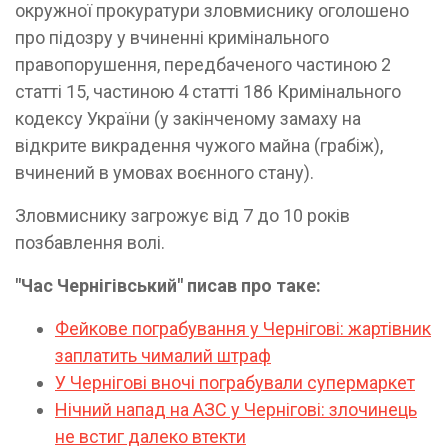
окружної прокуратури зловмиснику оголошено
про підозру у вчиненні кримінального
правопорушення, передбаченого частиною 2
статті 15, частиною 4 статті 186 Кримінального
кодексу України (у закінченому замаху на
відкрите викрадення чужого майна (грабіж),
вчинений в умовах воєнного стану).
Зловмиснику загрожує від 7 до 10 років
позбавлення волі.
"Час Чернігівський" писав про таке:
Фейкове пограбування у Чернігові: жартівник
заплатить чималий штраф
У Чернігові вночі пограбували супермаркет
Нічний напад на АЗС у Чернігові: злочинець
не встиг далеко втекти