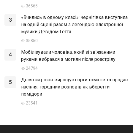
36565
«Вчились в одному класі»: чернігівка виступила
3
на одній сцені разом з легендою електронної
музики Девідом Гетта
35850
Мобілізували чоловіка, який зі зв’язаними
4
руками вибрався з могили після розстрілу
24794
Десятки років вирощує сорти томатів та продає
5
насіння: городник розповів як вберегти
помідори
23541