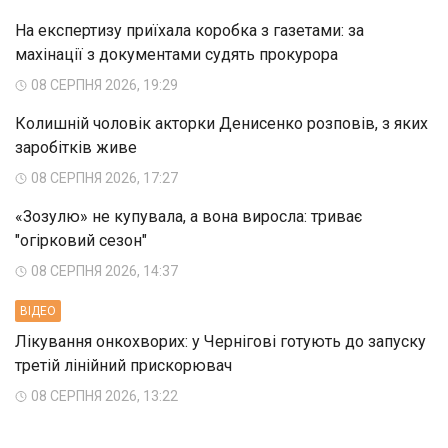
На експертизу приїхала коробка з газетами: за
махінації з документами судять прокурора
08 СЕРПНЯ 2026, 19:29
Колишній чоловік акторки Денисенко розповів, з яких
заробітків живе
08 СЕРПНЯ 2026, 17:27
«Зозулю» не купувала, а вона виросла: триває
"огірковий сезон"
08 СЕРПНЯ 2026, 14:37
ВIДЕО
Лікування онкохворих: у Чернігові готують до запуску
третій лінійний прискорювач
08 СЕРПНЯ 2026, 13:22