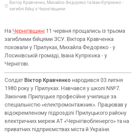
Віктор Кравченко, Михайло Федоряко та Іван Купрієнко -
загиблі бійці з Чернігівщини
На
Чернігівщині
11 червня прощались із трьома
загиблими бійцями ЗСУ. Віктора Кравченка
поховали у Прилуках, Михайла Федоряко - у
Лосинівській громаді, Івана Купрієнка - у
Чернігові.
Солдат
Віктор Кравченко
народився 03 липня
1980 року у Прилуках. Навчався у школі N№7.
Закінчив Прилуцьке професійне училище за
спеціальністю «електромонтажник». Працював у
відокремленому підрозділі Прилуцького району
електричних мереж АТ «Чернігівобленерго» та на
приватних підприємствах міста й України.