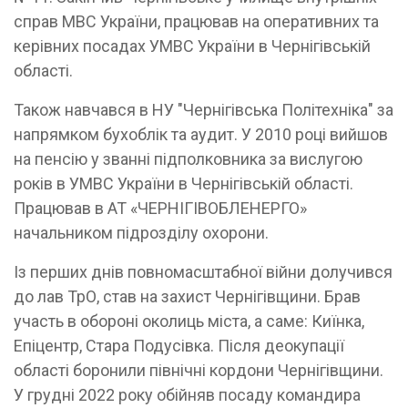
справ МВС України, працював на оперативних та
керівних посадах УМВС України в Чернігівській
області.
Також навчався в НУ "Чернігівська Політехніка" за
напрямком бухоблік та аудит. У 2010 році вийшов
на пенсію у званні підполковника за вислугою
років в УМВС України в Чернігівській області.
Працював в АТ «ЧЕРНІГІВОБЛЕНЕРГО»
начальником підрозділу охорони.
Із перших днів повномасштабної війни долучився
до лав ТрО, став на захист Чернігівщини. Брав
участь в обороні околиць міста, а саме: Киїнка,
Епіцентр, Стара Подусівка. Після деокупації
області боронили північні кордони Чернігівщини.
У грудні 2022 року обійняв посаду командира