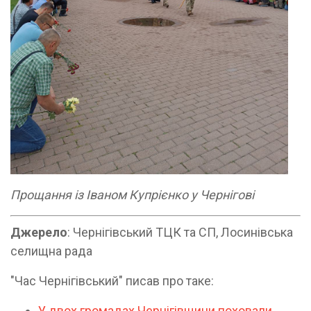
Прощання із Іваном Купрієнко у Чернігові
Джерело
: Чернігівський ТЦК та СП, Лосинівська
селищна рада
"Час Чернігівський" писав про таке:
У двох громадах Чернігівщини поховали