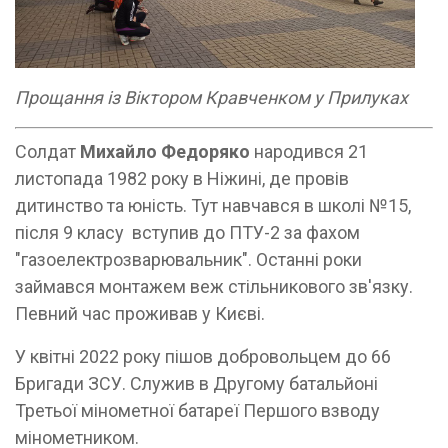
Прощання із Віктором Кравченком у Прилуках
Солдат
Михайло Федоряко
народився 21
листопада 1982 року в Ніжині, де провів
дитинство та юність. Тут навчався в школі №15,
після 9 класу вступив до ПТУ-2 за фахом
"газоелектрозварювальник". Останні роки
займався монтажем веж стільникового зв'язку.
Певний час проживав у Києві.
У квітні 2022 року пішов добровольцем до 66
Бригади ЗСУ. Служив в Другому батальйоні
Третьої мінометної батареї Першого взводу
мінометником.