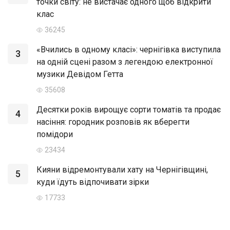
точки світу: не вистачає одного щоб відкрити
клас
36245
«Вчились в одному класі»: чернігівка виступила
3
на одній сцені разом з легендою електронної
музики Девідом Гетта
35608
Десятки років вирощує сорти томатів та продає
4
насіння: городник розповів як вберегти
помідори
23434
Кияни відремонтували хату на Чернігівщині,
5
куди їдуть відпочивати зірки
17733