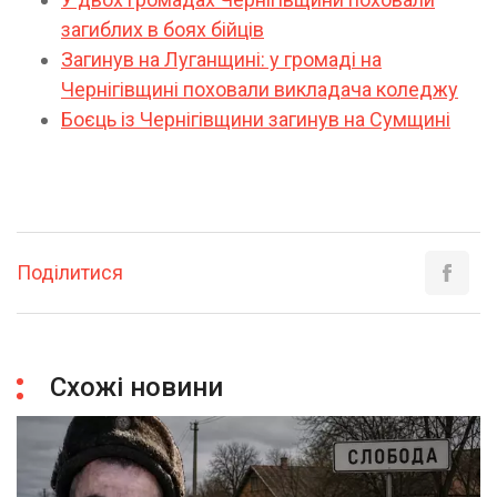
загиблих в боях бійців
Загинув на Луганщині: у громаді на
Чернігівщині поховали викладача коледжу
Боєць із Чернігівщини загинув на Сумщині
Поділитися
Схожі новини