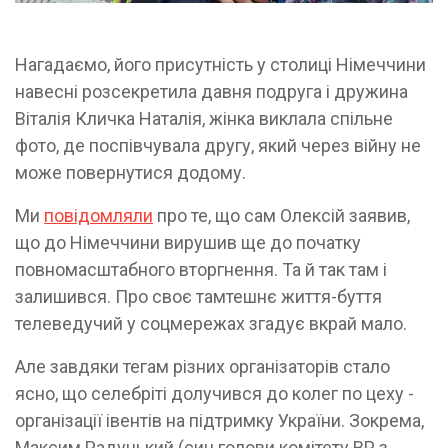
Нагадаємо, його присутність у столиці Німеччини
навесні розсекретила давня подруга і дружина
Віталія Кличка Наталія, жінка виклала спільне
фото, де поспівчувала другу, який через війну не
може повернутися додому.
Ми
повідомляли
про те, що сам Олексій заявив,
що до Німеччини вирушив ще до початку
повномасштабного вторгнення. Та й так там і
залишився. Про своє тамтешнє життя-буття
телеведучий у соцмережах згадує вкрай мало.
Але завдяки тегам різних організаторів стало
ясно, що селебріті долучився до колег по цеху -
організації івентів на підтримку України. Зокрема,
Максим Радуцький (син голови комітету ВР з