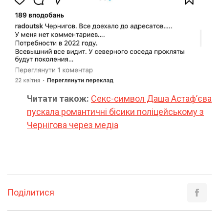
Читати також:
Секс-символ Даша Астаф’єва
пускала романтичні бісики поліцейському з
Чернігова через медіа
Поділитися