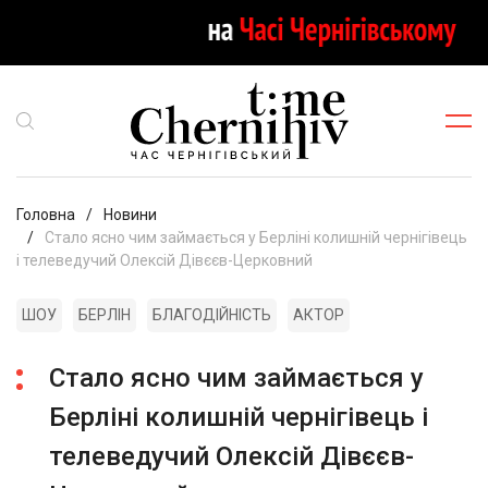
Головна
Новини
Стало ясно чим займається у Берліні колишній чернігівець
і телеведучий Олексій Дівєєв-Церковний
ШОУ
БЕРЛІН
БЛАГОДІЙНІСТЬ
АКТОР
Стало ясно чим займається у
Берліні колишній чернігівець і
телеведучий Олексій Дівєєв-