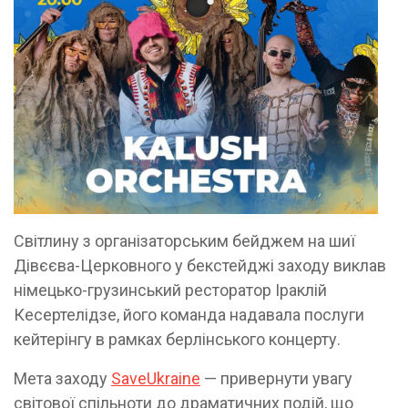
Світлину з організаторським бейджем на шиї
Дівєєва-Церковного у бекстейджі заходу виклав
німецько-грузинський ресторатор Іраклій
Кесертелідзе, його команда надавала послуги
кейтерінгу в рамках берлінського концерту.
Мета заходу
SaveUkraine
— привернути увагу
світової спільноти до драматичних подій, що