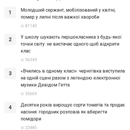
Молодший сержант, мобілізований у квітні,
1
помер у липні після важкої хвороби
81140
У школу шукають першокласника з будь-якої
2
точки світу: не вистачає одного щоб відкрити
клас
36349
«Вчились в одному класі»: чернігівка виступила
3
на одній сцені разом з легендою електронної
музики Девідом Гетта
35669
Десятки років вирощує сорти томатів та продає
4
насіння: городник розповів як вберегти
помідори
23485