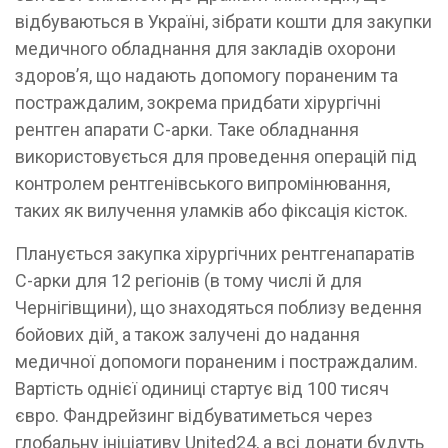
відбуваються в Україні, зібрати кошти для закупки
медичного обладнання для закладів охорони
здоров’я, що надають допомогу пораненим та
постраждалим, зокрема придбати хірургічні
рентген апарати С-арки. Таке обладнання
використовується для проведення операцій під
контролем рентгенівського випромінювання,
таких як вилучення уламків або фіксація кісток.
Планується закупка хірургічних рентгенапаратів
С-арки для 12 регіонів (в тому числі й для
Чернігівщини), що знаходяться поблизу ведення
бойових дій¸ а також залучені до надання
медичної допомоги пораненим і постраждалим.
Вартість однієї одиниці стартує від 100 тисяч
євро. Фандрейзинг відбуватиметься через
глобальну ініціативу United24, а всі донати будуть