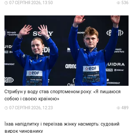
07 СЕРПНЯ 2026, 13:50
536
Стрибун у воду став спортсменом року: «Я пишаюся
собою і своєю країною»
07 СЕРПНЯ 2026, 12:23
489
Їхав напідпитку і переїхав жінку насмерть: судовий
вирок чиновнику