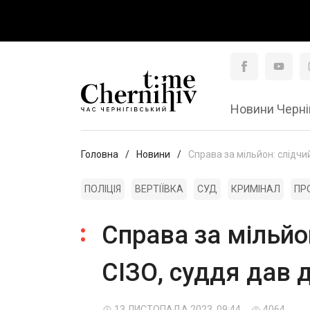
Новини Черні
Головна
Новини
Справа за мільйон: слідчи
ПОЛІЦІЯ
ВЕРТІЇВКА
СУД
КРИМІНАЛ
ПР
Справа за мільйо
СІЗО, суддя дав
13 ЛИСТОПАДА 2023, 09:44
4064