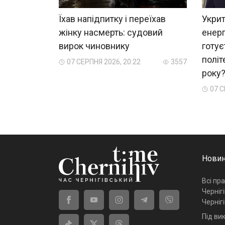
Їхав напідпитку і переїхав
Укрит
жінку насмерть: судовий
енерг
вирок чиновнику
готує
політ
07 СЕРПНЯ 2026, 20:22
3557
року
07 С
Новин
Всі пр
Черніг
Черніг
Під ви