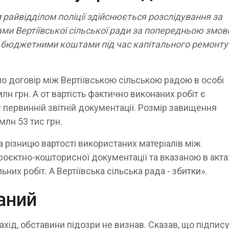
райвідділом поліції здійснюється розслідування за
и Вертіївської сільської ради за попередньою змов
 бюджетними коштами під час капітального ремонту
но договір між Вертіївською сільською радою в особі
млн грн. А от вартість фактично виконаних робіт є
 первинній звітній документації. Розмір завищення
млн 53 тис грн.
 різницю вартості використаних матеріалів між
оєктно-кошторисної документації та вказаною в акта
их робіт. А Вертіївська сільська рада - збитки».
аний
хід, обставини підозри не визнав. Сказав, що підпис