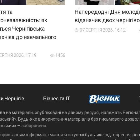
тя та
Напередодні Дня молоді
онезалежність: як
відзначив двох чернігіво
ться Чернігівська
07 СЕРПНЯ 2026, 16:12
ехніка до навчального
?
ЕРПНЯ 2026, 17:19
1456
и Чернігів
Бізнес та ІТ
ава на матеріали, опубліковані на даному ресурсі, належать Регіон
івський». Будь-яке використання матеріалів без письмового дозвол
івський» — заборонено.
користанням інформації мається на увазі будь-яке відтворення, реп