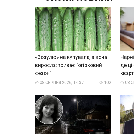
«Зозулю» не купувала, а вона
Черні
виросла: триває "огірковий
де ці
сезон"
квар
08 СЕРПНЯ 2026, 14:37
102
08 С