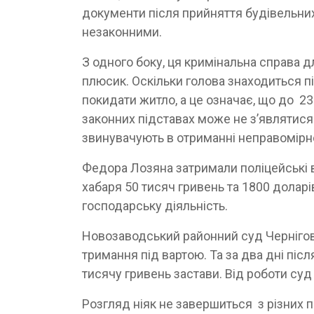
документи після прийняття будівельних р
незаконними.
З одного боку, ця кримінальна справа дл
плюсик. Оскільки голова знаходиться 
покидати житло, а це означає, що до 23 
законних підставах може не з’являтися н
звинувачують в отриманні неправомірної
Федора Лозяна затримали поліцейські в
хабаря 50 тисяч гривень та 1800 доларі
господарську діяльність.
Новозаводський районний суд Чернігова
тримання під вартою. Та за два дні піс
тисячу гривень застави. Від роботи суд
Розгляд ніяк не завершиться з різних 