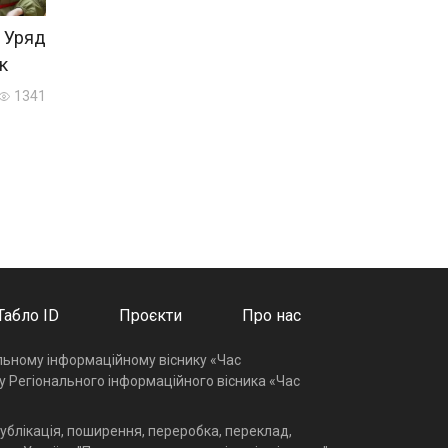
 Уряд
к
1341
Табло ID
Проєкти
Про нас
альному інформаційному віснику «Час
у Регіонального інформаційного вісника «Час
ублікація, поширення, переробка, переклад,