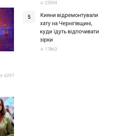
23504
Кияни відремонтували
5
хату на Чернігівщині,
куди їдуть відпочивати
зірки
17863
6297