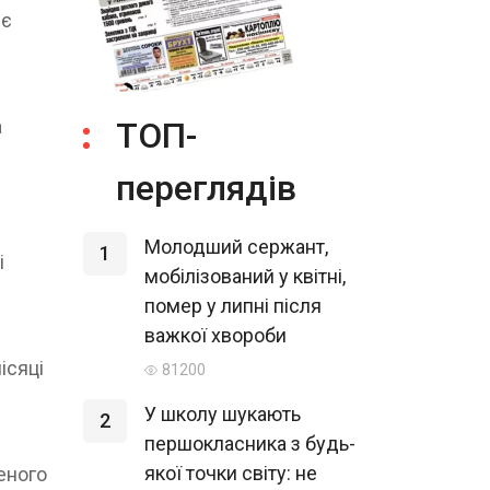
 є
а
ТОП-
переглядів
Молодший сержант,
1
і
мобілізований у квітні,
помер у липні після
важкої хвороби
ісяці
81200
У школу шукають
2
першокласника з будь-
якої точки світу: не
еного