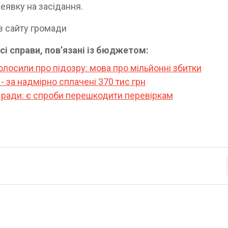
еявку на засідання.
з сайту громади
нсі справи, повʼязані із бюджетом:
лосили про підозру: мова про мільйонні збитки
- за надмірно сплачені 370 тис грн
ї ради: є спроби перешкодити перевіркам