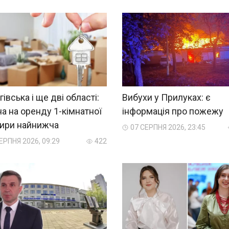
гівська і ще дві області:
Вибухи у Прилуках: є
на на оренду 1-кімнатної
інформація про пожежу
тири найнижча
07 СЕРПНЯ 2026, 23:45
ЕРПНЯ 2026, 09:29
422