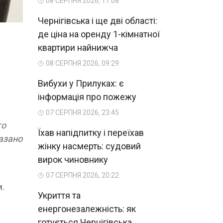
08 СЕРПНЯ 2026, 11:08
Чернігівська і ще дві області:
де ціна на оренду 1-кімнатної
квартири найнижча
08 СЕРПНЯ 2026, 09:29
Вибухи у Прилуках: є
інформація про пожежу
07 СЕРПНЯ 2026, 23:45
го
Їхав напідпитку і переїхав
казано
жінку насмерть: судовий
вирок чиновнику
07 СЕРПНЯ 2026, 20:22
м.
Укриття та
енергонезалежність: як
готується Чернігівська