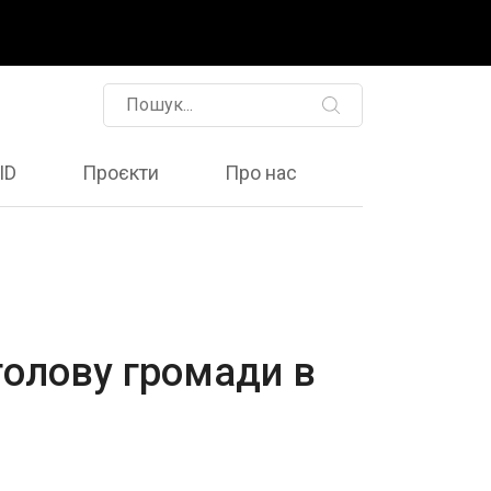
ID
Проєкти
Про нас
 голову громади в