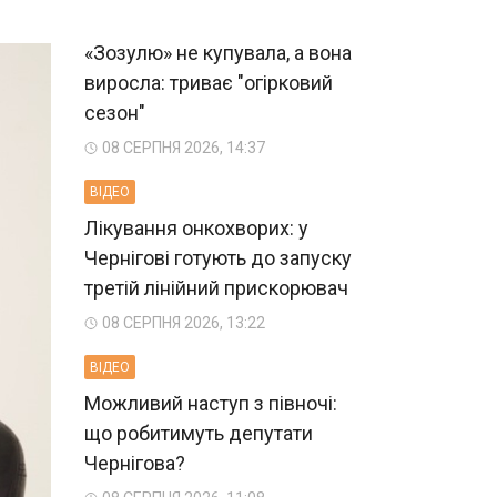
«Зозулю» не купувала, а вона
виросла: триває "огірковий
сезон"
08 СЕРПНЯ 2026, 14:37
ВIДЕО
Лікування онкохворих: у
Чернігові готують до запуску
третій лінійний прискорювач
08 СЕРПНЯ 2026, 13:22
ВIДЕО
Можливий наступ з півночі:
що робитимуть депутати
Чернігова?