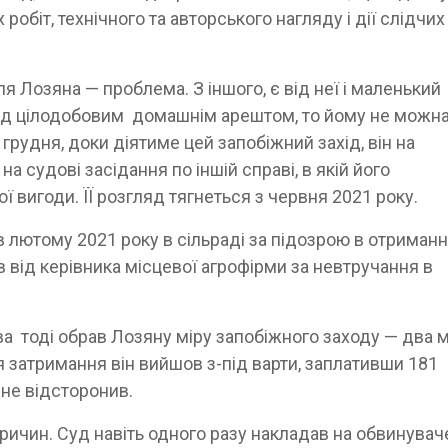
обіт, технічного та авторського нагляду і дії слідчих
я Лозяна — проблема. З іншого, є від неї і маленький
під цілодобовим домашнім арештом, то йому не можн
грудня, доки діятиме цей запобіжний захід, він на
а судові засідання по іншій справі, в якій його
 вигоди. ЇЇ розгляд тягнеться з червня 2021 року.
 лютому 2021 року в сільраді за підозрою в отриманн
в від керівника місцевої агрофірми за невтручання в
 тоді обрав Лозяну міру запобіжного заходу — два м
ля затримання він вийшов з-під варти, заплативши 181
 не відсторонив.
причин. Суд навіть одного разу накладав на обвинувач