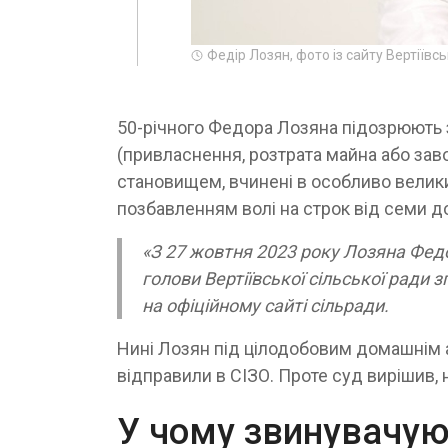
Федір Лозян, фото із сайту Вертіївс
50-річного Федора Лозяна підозрюють з
(привласнення, розтрата майна або з
становищем, вчинені в особливо велики
позбавленням волі на строк від семи до
«З 27 жовтня 2023 року Лозяна Фед
голови Вертіївської сільської ради 
на офіційному сайті сільради.
Нині Лозян під цілодобовим домашнім а
відправили в СІЗО. Проте суд вирішив,
У чому звинувачую