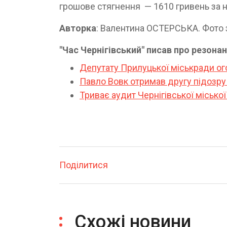
грошове стягнення — 1610 гривень за н
Авторка
: Валентина ОСТЕРСЬКА. Фото 
"Час Чернігівський" писав про резона
Депутату Прилуцької міськради ого
Павло Вовк отримав другу підозру 
Триває аудит Чернігівської місько
Поділитися
Схожі новини