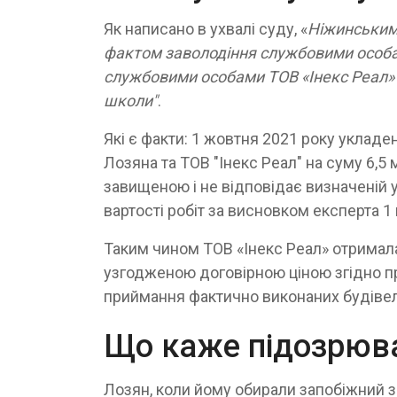
Як написано в ухвалі суду, «
Ніжинським 
фактом заволодіння службовими особам
службовими особами ТОВ «Інекс Реал»
школи"
.
Які є факти: 1 жовтня 2021 року укладе
Лозяна та ТОВ "Інекс Реал" на суму 6,5 
завищеною і не відповідає визначеній у
вартості робіт за висновком експерта 1 
Таким чином ТОВ «Інекс Реал» отримала
узгодженою договірною ціною згідно пр
приймання фактично виконаних будівельн
Що каже підозрюв
Лозян, коли йому обирали запобіжний за