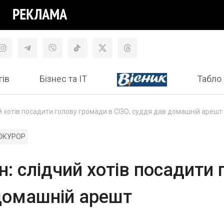
гів
Бізнес та ІТ
Табло 
й хотів посадити голову громади в СІЗО, суддя дав домашній арешт
ОКУРОР
н: слідчий хотів посадити
 домашній арешт