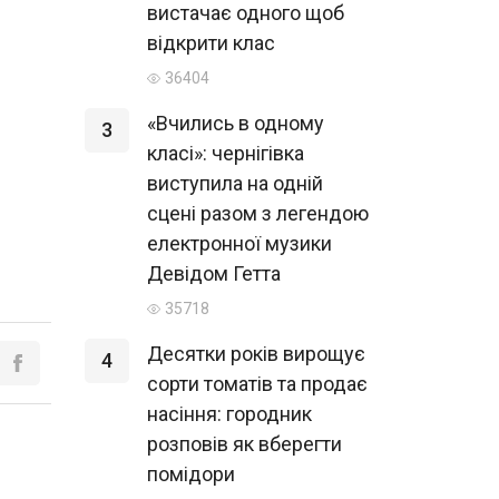
вистачає одного щоб
відкрити клас
36404
«Вчились в одному
3
класі»: чернігівка
виступила на одній
сцені разом з легендою
електронної музики
Девідом Гетта
35718
Десятки років вирощує
4
сорти томатів та продає
насіння: городник
розповів як вберегти
помідори