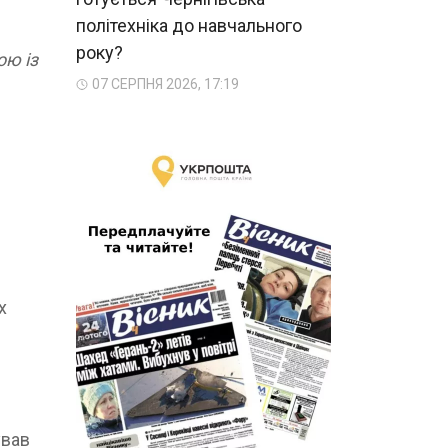
політехніка до навчального
року?
ою із
07 СЕРПНЯ 2026, 17:19
х
ував