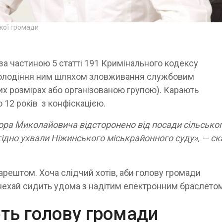
ької громади
а частиною 5 статті 191 Кримінального кодексу
аволодіння ним шляхом зловживання службовим
х розмірах або організованою групою). Карають
 12 років з конфіскацією.
ора Миколайовича відсторонено від посади сільсько
згідно ухвали Ніжинського міськрайонного суду», — с
рештом. Хоча слідчий хотів, аби голову громади
 нехай сидить удома з надітим електронним браслето
ть голову громади