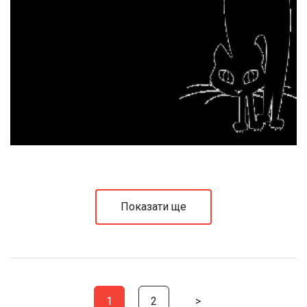
Показати ще
1
2
>