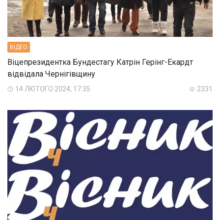
ВIДЕО
Віцепрезидентка Бундестагу Катрін Герінг-Екардт
відвідала Чернігівщину
14 ЛЮТОГО 2024, 17:35
2331