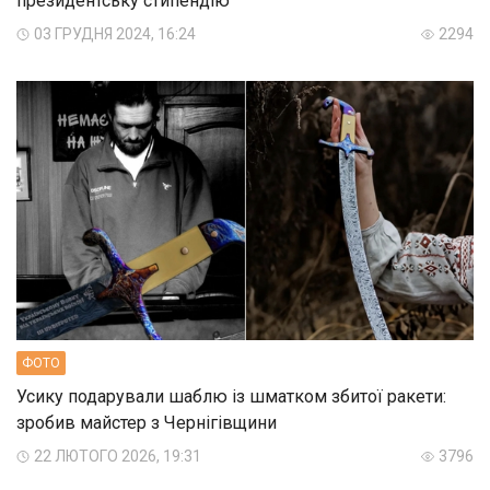
президентську стипендію
03 ГРУДНЯ 2024, 16:24
2294
ФОТО
Усику подарували шаблю із шматком збитої ракети:
зробив майстер з Чернігівщини
22 ЛЮТОГО 2026, 19:31
3796