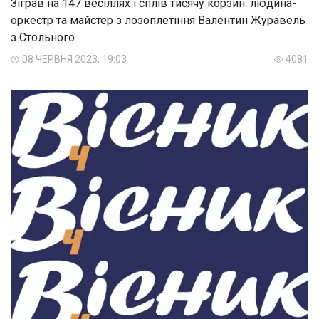
Зіграв на 147 весіллях і сплів тисячу корзин: людина-
оркестр та майстер з лозоплетіння Валентин Журавель
з Стольного
08 ЧЕРВНЯ 2023, 19:03
4081