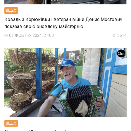
ВIДЕО
Коваль з Корюківки і ветеран війни Денис Мостович
показав свою оновлену майстерню
01 ЖОВТНЯ 2024, 21:03
3614
ВIДЕО