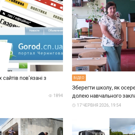
 сайтів пов'язані з
ВIДЕО
Зберегти школу, як осер
долею навчального закл
1894
17 ЧЕРВНЯ 2026, 19:54