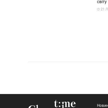
світу
21 Л
Новин