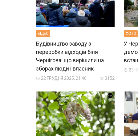
ВIДЕО
ФОТО
Будівництво заводу з
У Чер
переробки відходів біля
демон
Чернігова: що вирішили на
встан
зборах люди і власник
23 Ч
22 ГРУДНЯ 2025, 21:46
3152