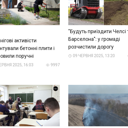
"Будуть приїздити Челсі 
Барселона": у громаді
нігові активісти
розчистили дорогу
тували бетонні плити і
овили поручні
09 ЧЕРВНЯ 2025, 13:20
ЕРВНЯ 2025, 16:03
9997