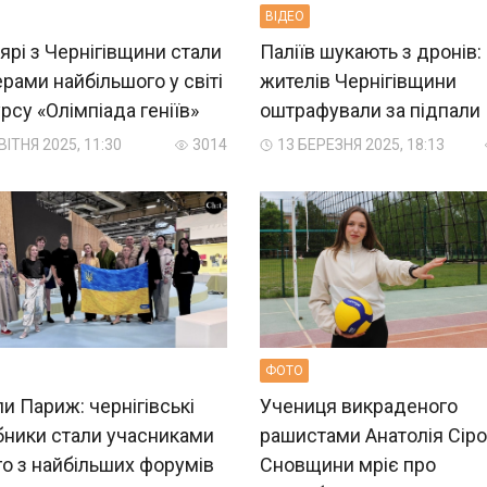
ВIДЕО
рі з Чернігівщини стали
Паліїв шукають з дронів:
рами найбільшого у світі
жителів Чернігівщини
рсу «Олімпіада геніїв»
оштрафували за підпали
ВІТНЯ 2025, 11:30
3014
13 БЕРЕЗНЯ 2025, 18:13
ФОТО
и Париж: чернігівські
Учениця викраденого
бники стали учасниками
рашистами Анатолія Сірог
о з найбільших форумів
Сновщини мріє про