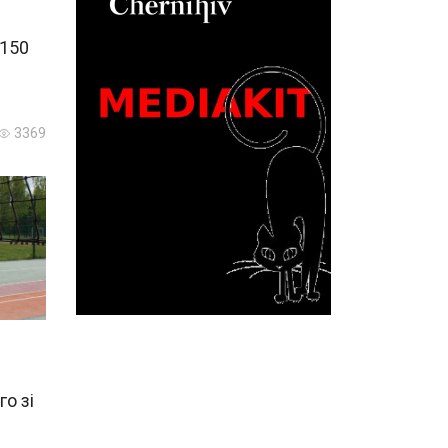
 150
3369
о зі