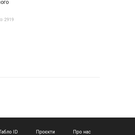
його
2919
Табло ID
Проєкти
Про нас