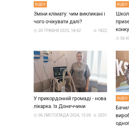
ВIДЕО
ВIДЕО
Зміни клімату: чим викликані і
Школя
чого очікувати далі?
призе
конку
20 ТРАВНЯ 2025, 18:42
1822
06 К
У прикордонній громаді - нова
ВIДЕО
лікарка. Із Донеччини
Бачил
виро
06 ЛИСТОПАДА 2024, 15:00
2031
одног