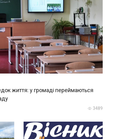
едок життя: у громаді переймаються
аду
3489