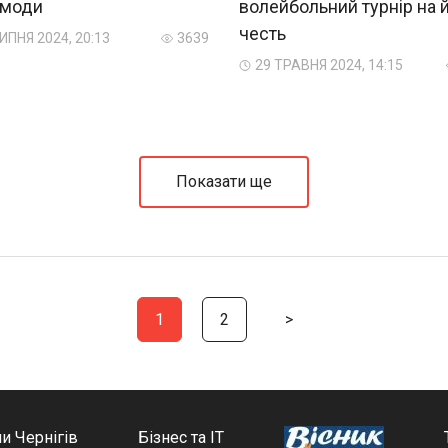
 моди
волейбольний турнір на 
честь
ИПНЯ 2024, 20:13
3639
29 ТРАВНЯ 2024, 14:15
Показати ще
1
2
>
и Чернігів
Бізнес та ІТ