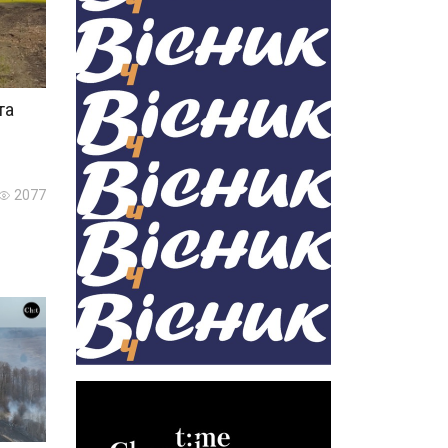
та
2077