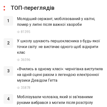
ТОП-переглядів
Молодший сержант, мобілізований у квітні,
1
помер у липні після важкої хвороби
81395
У школу шукають першокласника з будь-якої
2
точки світу: не вистачає одного щоб відкрити
клас
36596
«Вчились в одному класі»: чернігівка виступила
3
на одній сцені разом з легендою електронної
музики Девідом Гетта
35878
Мобілізували чоловіка, який зі зв’язаними
4
руками вибрався з могили після розстрілу