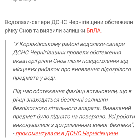
Водолази-сапери ДСНС Чернігівщини обстежили
річку Снов та виявили залишки
БпЛА
.
"У Корюківському районі водолази-сапери
ДСНС Чернігівщини провели обстеження
акваторії річки Снов після повідомлення від
місцевих рибалок про виявлення підозрілого
предмета у воді.
Під час обстеження фахівці встановили, що в
річці знаходяться безпечні залишки
безпілотного літального апарата. Виявлений
предмет було піднято на поверхню. Усі роботи
виконувалися з дотриманням вимог безпеки",
-
прокоментували в ДСНС Чернігівщини
.