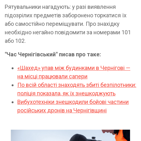
Рятувальники нагадують: у разі виявлення
підозрілих предметів заборонено торкатися їх
або самостійно переміщувати. Про знахідку
необхідно негайно повідомити за номерами 101
або 102.
"Час Чернігівський" писав про таке:
«Шахед» упав між будинками в Чернігові —
на місці працювали сапери
По всій області знаходять збиті безпілотники:
поліція показала, як їх знешкоджують
Вибухотехніки знешкодили бойові частини
російських дронів на Чернігівщині