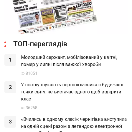
ТОП-переглядів
Молодший сержант, мобілізований у квітні,
1
помер у липні після важкої хвороби
81051
У школу шукають першокласника з будь-якої
2
точки світу: не вистачає одного щоб відкрити
клас
36258
«Вчились в одному класі»: чернігівка виступила
3
на одній сцені разом з легендою електронної