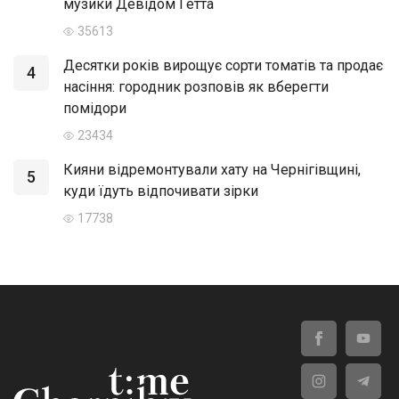
музики Девідом Гетта
35613
Десятки років вирощує сорти томатів та продає
4
насіння: городник розповів як вберегти
помідори
23434
Кияни відремонтували хату на Чернігівщині,
5
куди їдуть відпочивати зірки
17738