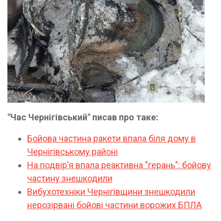
"Час Чернігівський" писав про таке:
Бойова частина ракети впала біля дому в
Чернігівському районі
На подвірʼя впала реактивна "герань": бойову
частину знешкодили
Вибухотехніки Чернігівщини знешкодили
нерозірвані бойові частини ворожих БПЛА