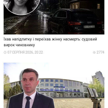
Їхав напідпитку і переїхав жінку насмерть: судовий
вирок чиновнику
07 СЕРПНЯ 2026, 20:22
2774