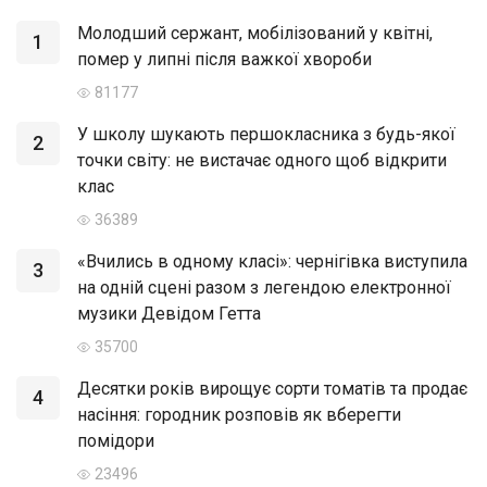
Молодший сержант, мобілізований у квітні,
1
помер у липні після важкої хвороби
81177
У школу шукають першокласника з будь-якої
2
точки світу: не вистачає одного щоб відкрити
клас
36389
«Вчились в одному класі»: чернігівка виступила
3
на одній сцені разом з легендою електронної
музики Девідом Гетта
35700
Десятки років вирощує сорти томатів та продає
4
насіння: городник розповів як вберегти
помідори
23496