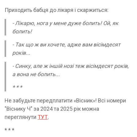
Приходить бабця до лікаря і скаржиться:
- Лікарю, нога у мене дуже болить! Ой, як
болить!
- Так що ж ви хочете, адже вам вісімдесят
років...
- Синку, але ж іншій нозі теж вісімдесят років,
а вона не болить...
* * *
Не забудьте передплатити «Вісник»! Всі номери
"Віснику Ч" за 2024 та 2025 рік можна
переглянути
ТУТ
.
* * *