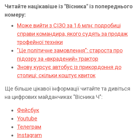
Читайте націкавіше із "Вісника" із попереднього
номеру:
Може вийти з СІЗО за 1,6 млн: подробиці
справи командира, якого судять за продаж
трофейної техніки
"Це політичне замовлення": староста про
підозру за «вкрадений» трактор
Знову курсує автобус із прикордоння до
столиці: скільки коштує квиток
Ще більше цікавої інформації читайте та дивіться
на цифрових майданчиках "Вісника Ч":
Фейсбук
Youtube
Телеграм
Instagram