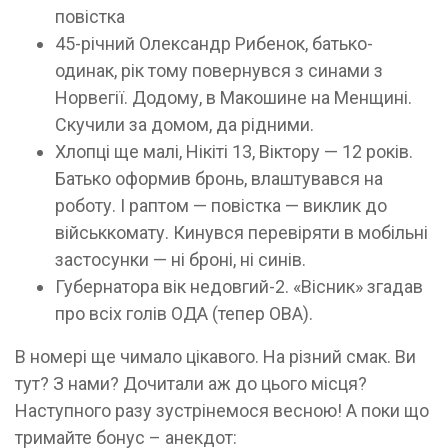
повістка
45-річний Олександр Рибенок, батько-
одинак, рік тому повернувся з синами з
Норвегії. Додому, в Макошине на Менщині.
Скучили за домом, да рідними.
Хлопці ще малі, Нікіті 13, Віктору — 12 років.
Батько оформив бронь, влаштувався на
роботу. І раптом — повістка — виклик до
військкомату. Кинувся перевіряти в мобільні
застосунки — ні броні, ні синів.
Губернатора вік недовгий-2. «Вісник» згадав
про всіх голів ОДА (тепер ОВА).
В номері ще чимало цікавого. На різний смак. Ви
тут? З нами? Дочитали аж до цього місця?
Наступного разу зустрінемося весною! А поки що
тримайте бонус – анекдот: