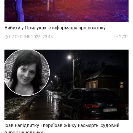
Вибухи у Прилуках: є інформація про пожежу
07 СЕРПНЯ 2026, 23:45
2732
Їхав напідпитку і переїхав жінку насмерть: судовий
вирок чиновнику