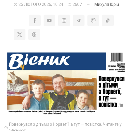
25 ЛЮТОГО 2026, 10:24
2607
—
Михуля Юрій
Повернувся з дітьми з Норвегії, а тут — повістка. Читайте у
"Віснику"