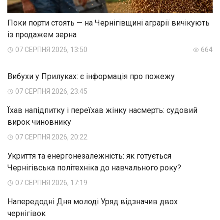
Поки порти стоять — на Чернігівщині аграрії вичікують
із продажем зерна
07 СЕРПНЯ 2026, 13:50
664
Вибухи у Прилуках: є інформація про пожежу
07 СЕРПНЯ 2026, 23:45
Їхав напідпитку і переїхав жінку насмерть: судовий
вирок чиновнику
07 СЕРПНЯ 2026, 20:22
Укриття та енергонезалежність: як готується
Чернігівська політехніка до навчального року?
07 СЕРПНЯ 2026, 17:19
Напередодні Дня молоді Уряд відзначив двох
чернігівок