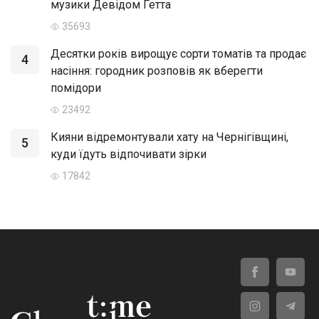
музики Девідом Гетта
35693
Десятки років вирощує сорти томатів та продає
4
насіння: городник розповів як вберегти
помідори
23492
Кияни відремонтували хату на Чернігівщині,
5
куди їдуть відпочивати зірки
17842