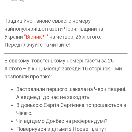
Традиційно - анонс свіжого номеру
найпопулярнішої газети Чернігівщини та
України
"Вісник Ч"
на четвер, 26 лютого.
Передплачуйте та читайте!
В свіжому, товстенькому номері газети за 26
лютого – в кінці місяця завжди 16 сторінок - ми
розповіли про таке:
Застрелили першого шакала на Чернігівщині.
А ведмеді до нас не заходять.
З донькою Сергія Сергієнка попрощаються в
Чікаго.
Чи віддамо Донбас на референдумі?
Повернувся з дітьми з Норвегії, а тут —