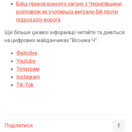
Бійці прикордонного загону з Чернігівщини
розповіли як учотирьох виграли бій проти
підрозділу ворога
Ще більше цікавої інформації читайте та дивіться
на цифрових майданчиках "Вісника Ч":
Фейсбук
Youtube
Телеграм
Instagram
Tik-Tok
Поділитися