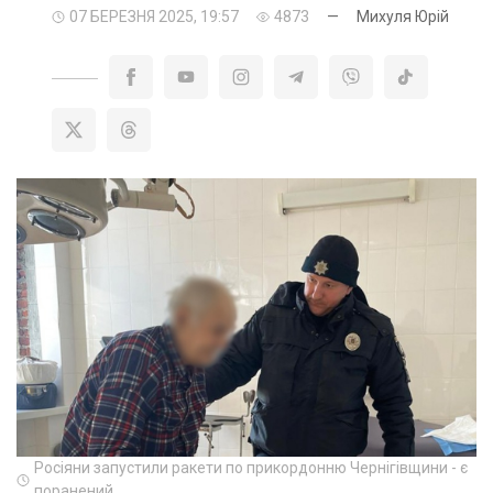
07 БЕРЕЗНЯ 2025, 19:57
4873
—
Михуля Юрій
Росіяни запустили ракети по прикордонню Чернігівщини - є
поранений