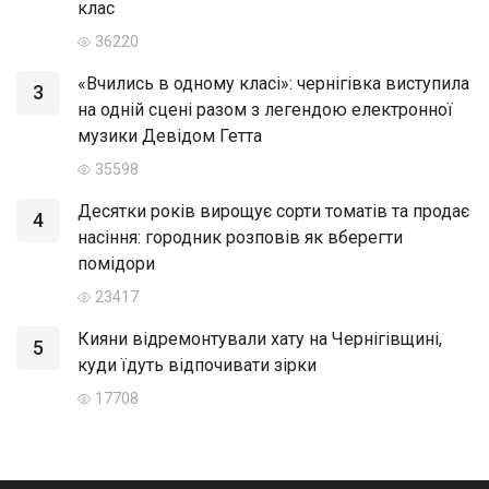
клас
36220
«Вчились в одному класі»: чернігівка виступила
3
на одній сцені разом з легендою електронної
музики Девідом Гетта
35598
Десятки років вирощує сорти томатів та продає
4
насіння: городник розповів як вберегти
помідори
23417
Кияни відремонтували хату на Чернігівщині,
5
куди їдуть відпочивати зірки
17708