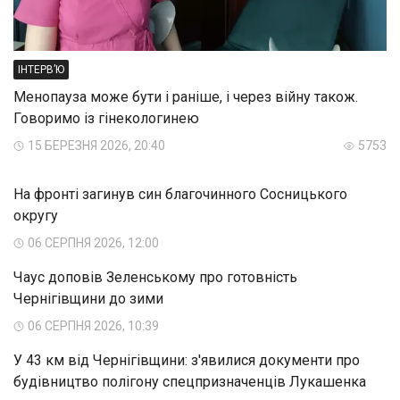
ІНТЕРВ’Ю
Менопауза може бути і раніше, і через війну також.
Говоримо із гінекологинею
15 БЕРЕЗНЯ 2026, 20:40
5753
На фронті загинув син благочинного Сосницького
округу
06 СЕРПНЯ 2026, 12:00
Чаус доповів Зеленському про готовність
Чернігівщини до зими
06 СЕРПНЯ 2026, 10:39
У 43 км від Чернігівщини: з'явилися документи про
будівництво полігону спецпризначенців Лукашенка