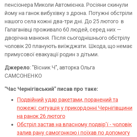
пенсіонера Миколи Автомієнка. Росіяни скинули
йому на ганок вибухівку з дрона. Потужні обстріли
нашого села кожні два-три дні. До 25 лютого в
Галаганівці проживало 60 людей, серед них —
дворічна манюня. Після сьогоднішнього обстрілу
чоловік 20 планують виїжджати. Шкода, що немає
примусової евакуації родин з дітьми.
Джерело
: "Вісник Ч", авторка Ольга
САМСОНЕНКО
"Час Чернігівський" писав про таке:
Подвійний удар ракетами, поранений та
пожежі: ситуація у прикордонні Чернігівщини
на ранок 26 лютого
Обстріл застав на власному подвір'ї - чоловік
залив рану самогонкою і поїхав по допомогу