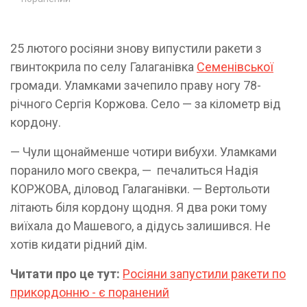
25 лютого росіяни знову випустили ракети з
гвинтокрила по селу Галаганівка
Семенівської
громади. Уламками зачепило праву ногу 78-
річного Сергія Коржова. Село — за кілометр від
кордону.
— Чули щонайменше чотири вибухи. Уламками
поранило мого свекра, — печалиться Надія
КОРЖОВА, діловод Галаганівки. — Вертольоти
літають біля кордону щодня. Я два роки тому
виїхала до Машевого, а дідусь залишився. Не
хотів кидати рідний дім.
Читати про це тут:
Росіяни запустили ракети по
прикордонню - є поранений