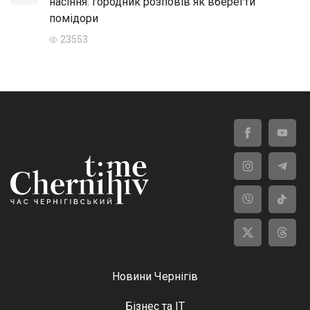
насіння: городник розповів як вберегти
помідори
23553
Новини Чернігів
Бізнес та ІТ