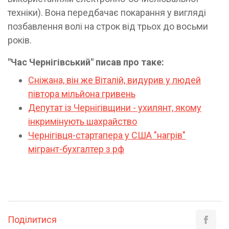
техніки). Вона передбачає покарання у вигляді
позбавлення волі на строк від трьох до восьми
років.
"Час Чернігівський" писав про таке:
Сніжана, він же Віталій, видурив у людей
півтора мільйона гривень
Депутат із Чернігівщини - ухилянт, якому
інкримінують шахрайство
Чернігівця-стартапера у США "нагрів"
мігрант-бухгалтер з рф
Поділитися