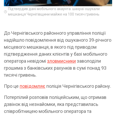
Підтвердив дані мобільного акаунта: шахраї ошукали
мешканця Чернігівщини майже на 100 тисяч гривень
До Чернігівського районного управління поліції
надійшло повідомлення від ошуканого 39-річного
місцевого мешканця, в якого під приводом
підтвердження даних клієнтів у базі мобільного
оператора невідомі
зловмисники
заволоділи
грошима з банківських рахунків в сумі понад 93
тисячі гривень.
Про це
повідомляє
поліція Чернігівського району.
Потерпілий розповів поліцейським, що отримав
дзвінок від незнайомки, яка представилась
співробітницею мобільного оператора та