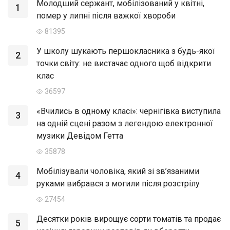
Молодший сержант, мобілізований у квітні,
1
помер у липні після важкої хвороби
81395
У школу шукають першокласника з будь-якої
2
точки світу: не вистачає одного щоб відкрити
клас
36597
«Вчились в одному класі»: чернігівка виступила
3
на одній сцені разом з легендою електронної
музики Девідом Гетта
35878
Мобілізували чоловіка, який зі зв’язаними
4
руками вибрався з могили після розстрілу
27454
Десятки років вирощує сорти томатів та продає
5