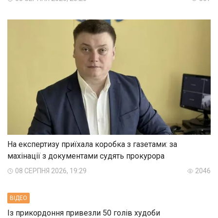
На експертизу приїхала коробка з газетами: за
махінації з документами судять прокурора
08 СЕРПНЯ 2026, 19:29
2046
ВIДЕО
Із прикордоння привезли 50 голів худоби