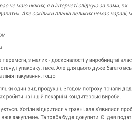
ас не маю ніяких, я в інтернеті слідкую за вами, ви
одавати». Але оскільки планів великих немає наразі, м
м
 перемоги, з малих - досконалості у виробництві влас
стану, і упаковку, і все. Але для цього дуже багато вс
а лінія пакування, тощо.
и тільки один вид продукції. Згодом потроху почали до
анах робити на іншій пекарні й кондитерські вироби.
мується. Хотіли відкритися у травні, але з’явилися пр
вже закуплене. Та треба буде докупити. Є ідея пода