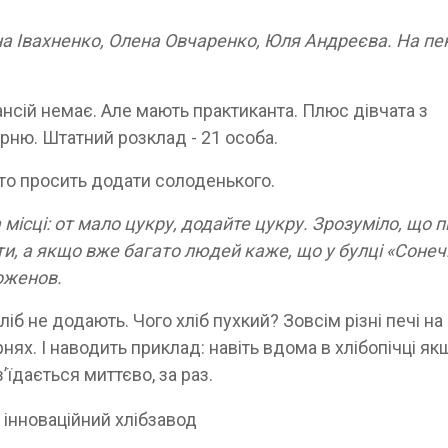
ана Івахненко, Олена Овчаренко, Юля Андреєва. На пе
нсій немає. Але мають практиканта. Плюс дівчата з
рню. Штатний розклад - 21 особа.
хто просить додати солоденького.
 місці: от мало цукру, додайте цукру. Зрозуміло, що п
и, а якщо вже багато людей каже, що у булці «Сонеч
Боженов.
ліб не додають. Чого хліб пухкий? Зовсім різні печі на
нях. І наводить приклад: навіть вдома в хлібопічці як
з’їдається миттєво, за раз.