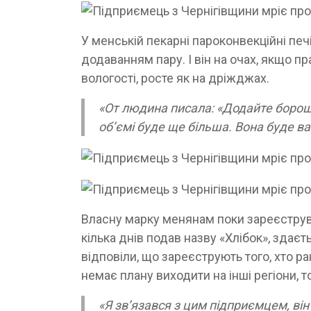
У менській пекарні пароконвекційні печ
додаванням пару. І він на очах, якщо п
вологості, росте як на дріжджах.
«От людина писала: «Додайте борош
об’ємі буде ще більша. Вона буде в
Власну марку менянам поки зареєструв
кілька днів подав назву «Хлібок», здаєт
відповіли, що зареєструють того, хто р
немає плану виходити на інші регіони, т
«Я зв’язався з цим підприємцем, він