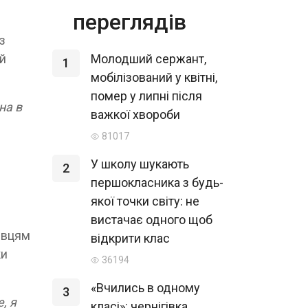
переглядів
з
Молодший сержант,
 й
1
мобілізований у квітні,
помер у липні після
на в
важкої хвороби
81017
У школу шукають
2
першокласника з будь-
якої точки світу: не
вистачає одного щоб
гівцям
відкрити клас
ки
36194
«Вчились в одному
3
, я
класі»: чернігівка