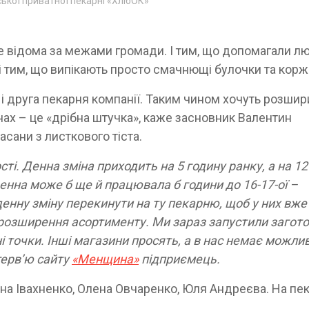
ької приватної пекарні «ХлібОК»
е відома за межами громади. І тим, що допомагали 
і тим, що випікають просто смачнющі булочки та кор
 друга пекарня компанії. Таким чином хочуть розшир
нах – це «дрібна штучка», каже засновник Валентин
асани з листкового тіста.
ті. Денна зміна приходить на 5 годину ранку, а на 12
Денна може б ще й працювала б години до 16-17-ої –
денну зміну перекинути на ту пекарню, щоб у них вже
ь розширення асортименту. Ми зараз запустили загот
сні точки. Інші магазини просять, а в нас немає можлив
нтерв’ю сайту
«Менщина»
підприємець.