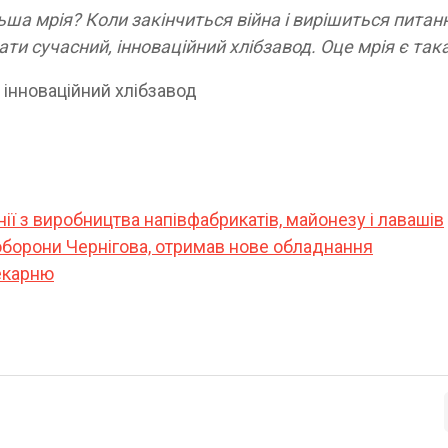
льша мрія? Коли закінчиться війна і вирішиться питан
ти сучасний, інноваційний хлібзавод. Оце мрія є так
нії з виробництва напівфабрикатів, майонезу і лавашів
 оборони Чернігова, отримав нове обладнання
пекарню