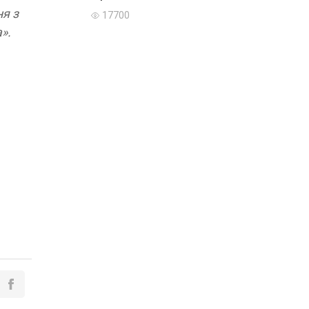
ня з
17700
а».