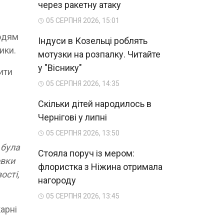
через ракетну атаку
05 СЕРПНЯ 2026, 15:01
людям
Індуси в Козельці роблять
жики.
мотузки на розпалку. Читайте
у "Віснику"
ити
05 СЕРПНЯ 2026, 14:35
Скільки дітей народилось в
Чернігові у липні
05 СЕРПНЯ 2026, 13:50
 була
Стояла поруч із мером:
овки
флористка з Ніжина отримала
ості,
нагороду
05 СЕРПНЯ 2026, 13:45