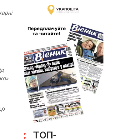
карні
ід
ко»
що
ТОП-