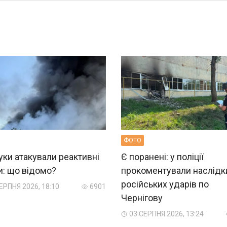
ФОТО
ки атакували реактивні
Є поранені: у поліції
и: що відомо?
прокоментували наслідк
російських ударів по
ЕРПНЯ 2026, 18:10
6901
Чернігову
03 СЕРПНЯ 2026, 13:24