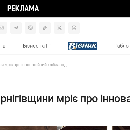
гів
Бізнес та ІТ
Табло 
и мріє про інноваційний хлібзавод
рнігівщини мріє про іннов