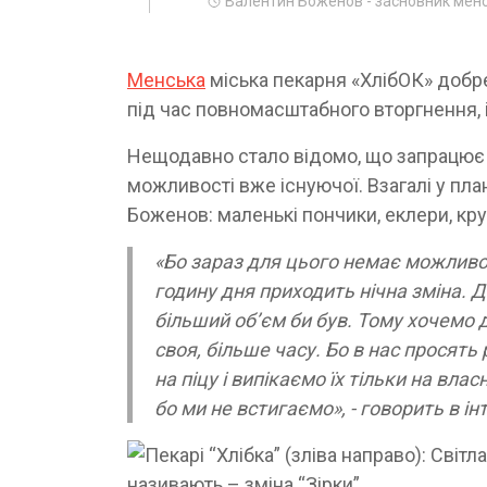
Валентин Боженов - засновник менс
Менська
міська пекарня «ХлібОК» добр
під час повномасштабного вторгнення, 
Нещодавно стало відомо, що запрацює і
можливості вже існуючої. Взагалі у пла
Боженов: маленькі пончики, еклери, кру
«Бо зараз для цього немає можливос
годину дня приходить нічна зміна. 
більший об’єм би був. Тому хочемо 
своя, більше часу. Бо в нас просят
на піцу і випікаємо їх тільки на вла
бо ми не встигаємо», - говорить в і