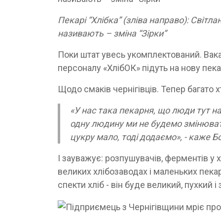
Пекарі “Хлібка” (зліва направо): Світл
називають – зміна “Зірки”
Поки штат увесь укомплектований. Вака
персоналу «ХлібОК» підуть на нову пека
Щодо смаків чернігівців. Тепер багато 
«У нас така пекарня, що люди тут на
одну людину ми не будемо змінюват
цукру мало, тоді додаємо», - каже 
І зауважує: розпушувачів, ферментів у х
великих хлібозаводах і маленьких пекар
спекти хліб - він буде великий, пухкий і 