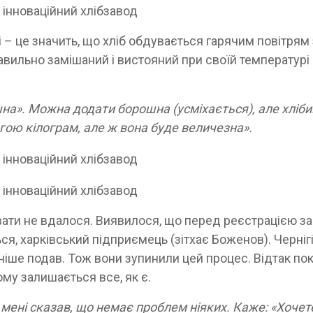
і – це значить, що хліб обдувається гарячим повітрям 
равильно замішаний і вистояний при своїй температурі
на». Можна додати борошна (усміхається), але хліби
агою кілограм, але ж вона буде величезна».
ати не вдалося. Виявилося, що перед реєстрацією за
ься, харківський підприємець (зітхає Боженов). Черні
аніше подав. Тож вони зупинили цей процес. Відтак по
ому залишається все, як є.
 мені сказав, що немає проблем ніяких. Каже: «Хочете