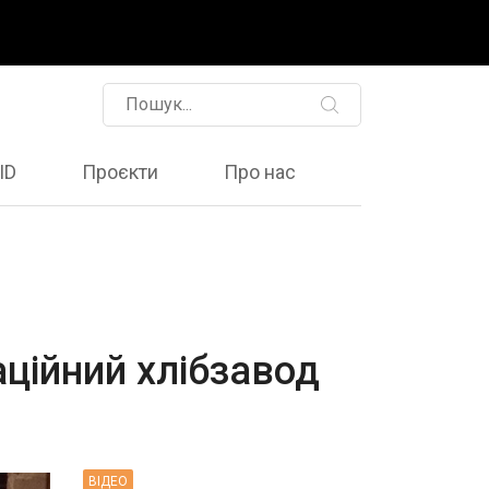
ID
Проєкти
Про нас
аційний хлібзавод
ВIДЕО