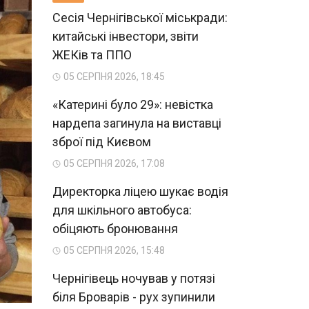
Сесія Чернігівської міськради:
китайські інвестори, звіти
ЖЕКів та ППО
05 СЕРПНЯ 2026, 18:45
«Катерині було 29»: невістка
нардепа загинула на виставці
зброї під Києвом
05 СЕРПНЯ 2026, 17:08
Директорка ліцею шукає водія
для шкільного автобуса:
обіцяють бронювання
05 СЕРПНЯ 2026, 15:48
Чернігівець ночував у потязі
біля Броварів - рух зупинили