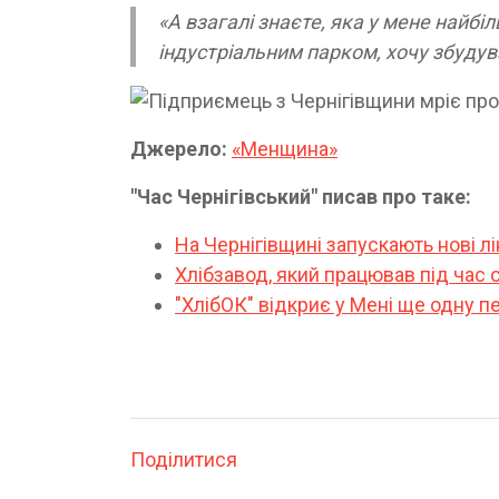
«А взагалі знаєте, яка у мене найбі
індустріальним парком, хочу збудува
Джерело:
«Менщина»
"Час Чернігівський" писав про таке:
На Чернігівщині запускають нові лі
Хлібзавод, який працював під час
"ХлібОК" відкриє у Мені ще одну 
Поділитися