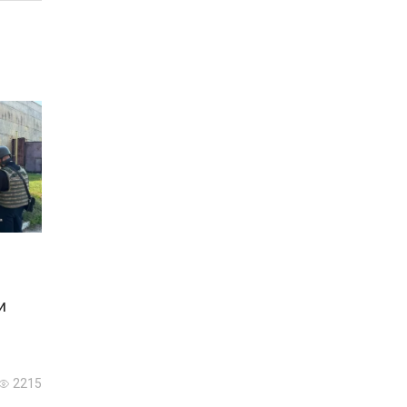
и
2215