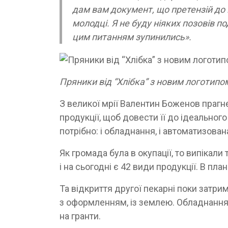
дам вам документ, що претензій до в
молодці. Я не буду ніяких позовів п
цим питанням зупинились».
Пряники від “Хлібка” з новим логотипо
З великої мрії Валентин Боженов прагне
продукції, щоб довести її до ідеального 
потрібно: і обладнання, і автоматизован
Як громада була в окупації, то випікал
і на сьогодні є 42 види продукції. В пл
Та відкриття другої пекарні поки затри
з оформленням, із землею. Обладнання 
на гранти.