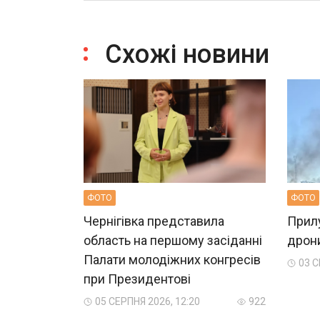
Схожі новини
ФОТО
ФОТО
Чернігівка представила
Прилу
область на першому засіданні
дрон
Палати молодіжних конгресів
03 С
при Президентові
05 СЕРПНЯ 2026, 12:20
922