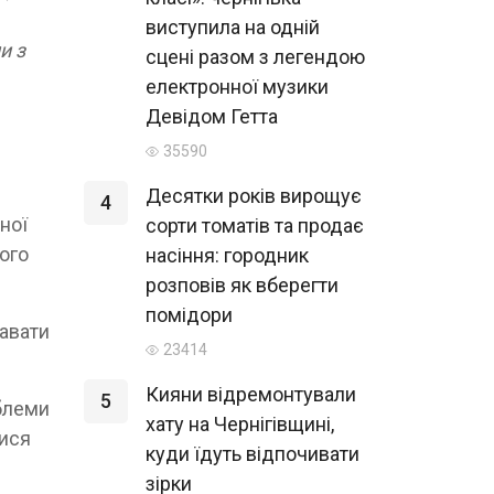
виступила на одній
и з
сцені разом з легендою
електронної музики
Девідом Гетта
35590
Десятки років вирощує
4
ної
сорти томатів та продає
ього
насіння: городник
розповів як вберегти
помідори
давати
23414
Кияни відремонтували
5
облеми
хату на Чернігівщині,
тися
куди їдуть відпочивати
зірки