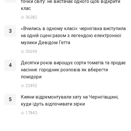
точки світу: не вистачає одного щоб відкрити
клас
36382
«Вчились в одному класі»: чернігівка виступила
3
на одній сцені разом з легендою електронної
музики Девідом Гетта
35694
Десятки років вирощує сорти томатів та продає
4
насіння: городник розповів як вберегти
помідори
23492
Кияни відремонтували хату на Чернігівщині,
5
куди їдуть відпочивати зірки
17843