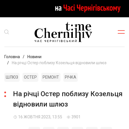
Головна
Новини
На річці Остер поблизу Козельця відновили шлюз
ШЛЮЗ
ОСТЕР
РЕМОНТ
РІЧКА
На річці Остер поблизу Козельця
відновили шлюз
16 ЖОВТНЯ 2023, 13:55
3901