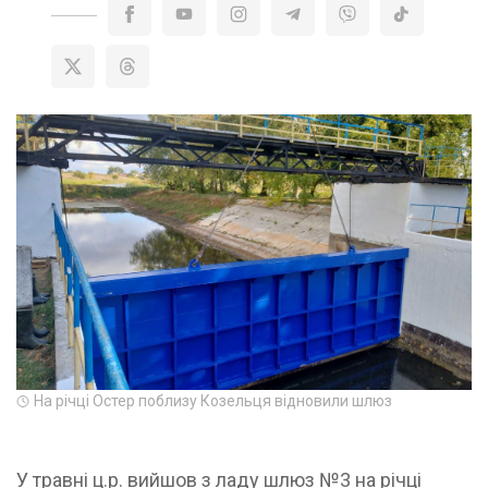
На річці Остер поблизу Козельця відновили шлюз
У травні ц.р. вийшов з ладу шлюз №3 на річці