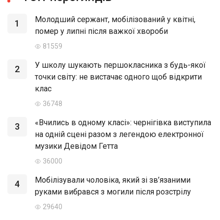
Молодший сержант, мобілізований у квітні,
1
помер у липні після важкої хвороби
81559
У школу шукають першокласника з будь-якої
2
точки світу: не вистачає одного щоб відкрити
клас
36748
«Вчились в одному класі»: чернігівка виступила
3
на одній сцені разом з легендою електронної
музики Девідом Гетта
36000
Мобілізували чоловіка, який зі зв’язаними
4
руками вибрався з могили після розстрілу
29640