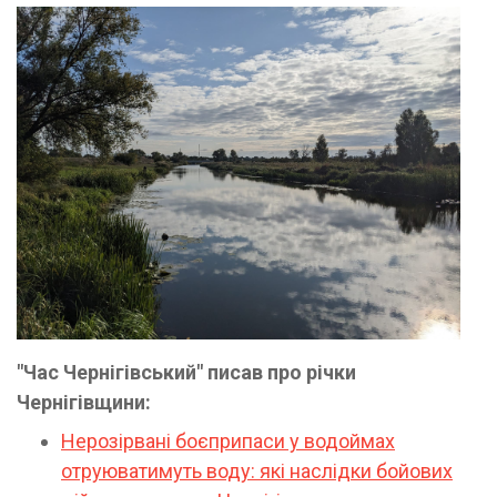
"Час Чернігівський" писав про річки
Чернігівщини:
Нерозірвані боєприпаси у водоймах
отруюватимуть воду: які наслідки бойових