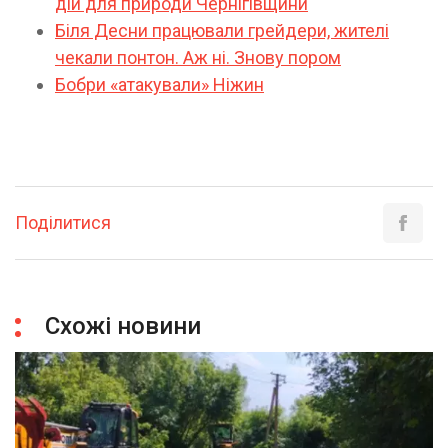
дій для природи Чернігівщини
Біля Десни працювали грейдери, жителі
чекали понтон. Аж ні. Знову пором
Бобри «атакували» Ніжин
Поділитися
Схожі новини