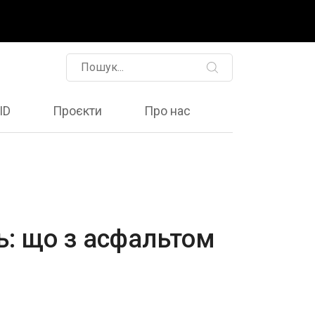
ID
Проєкти
Про нас
ь: що з асфальтом