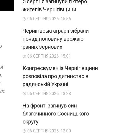
5 серпня загинули п'ятеро
жителів Чернігівщини
06 СЕРПНЯ 2026, 15:56
Чернігівські аграрії зібрали
понад половину врожаю
о
ранніх зернових
06 СЕРПНЯ 2026, 15:01
ги
Конгресвумен із Чернігівщини
,
розповіла про дитинство в
е
радянській Україні
ни.
06 СЕРПНЯ 2026, 13:28
На фронті загинув син
благочинного Сосницького
округу
06 СЕРПНЯ 2026, 12:00