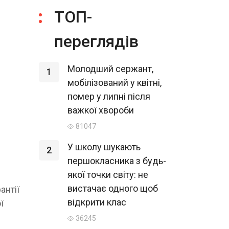
ТОП-
переглядів
Молодший сержант,
1
мобілізований у квітні,
помер у липні після
важкої хвороби
81047
У школу шукають
2
першокласника з будь-
якої точки світу: не
вистачає одного щоб
антії
відкрити клас
ї
36245