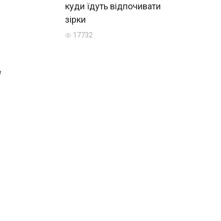
куди їдуть відпочивати
зірки
17732
и