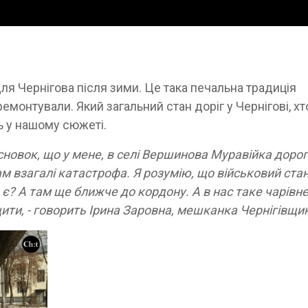
?
ля Чернігова після зими. Це така печальна традиція
емонтували. Який загальний стан доріг у Чернігові, хт
 у нашому сюжеті.
исновок, що у мене, в селі Вершинова Муравійка доро
Там взагалі катастрофа. Я розумію, що військовий стан
е є? А там ще ближче до кордону. А в нас таке чарівн
ти, - говорить Ірина Заровна, мешканка Чернігівщи