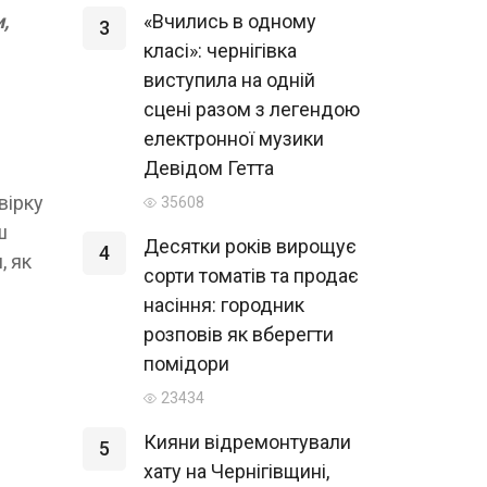
,
«Вчились в одному
3
класі»: чернігівка
виступила на одній
сцені разом з легендою
електронної музики
Девідом Гетта
вірку
35608
ш
Десятки років вирощує
4
, як
сорти томатів та продає
насіння: городник
розповів як вберегти
помідори
23434
Кияни відремонтували
5
хату на Чернігівщині,