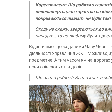
Кореспондент: Що робити з гаранті
виконавець надав гарантію на кільк
покриваються ямами? Чи були такі 
Сходу не скажу, звертаються до вик
випадки… та по-любому були, просто 
Відзначимо, що за даними Часу Черніг
діяльності Управління ЖКГ. Можливо, 
предметне. А тим часом ям на дорогах у
вони оцінюють стан доріг.
Шо влада робить? Влада кошти собі 