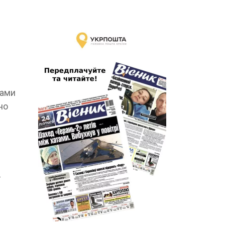
мами
но