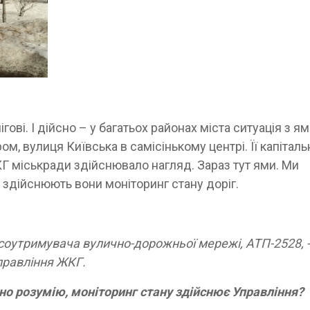
гові. І дійсно – у багатьох районах міста ситуація з я
м, вулиця Київська в самісінькому центрі. Її капіталь
КГ міськради здійснювало нагляд. Зараз тут ями. Ми
 здійснюють вони моніторинг стану доріг.
оутримувача вулично-дорожньої мережі, АТП-2528, -
правління ЖКГ.
но розумію, моніторинг стану здійснює Управління?