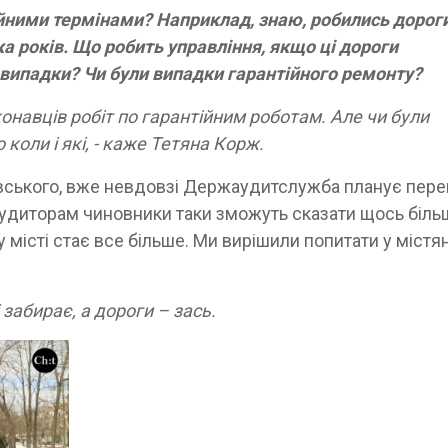
йними термінами? Наприклад, знаю, робились дороги
а років. Що робить управління, якщо ці дороги
випадки? Чи були випадки гарантійного ремонту?
онавців робіт по гарантійним роботам. Але чи були
коли і які, - каже Тетяна Корж.
івського, вже невдовзі Держаудитслужба планує пере
аудиторам чиновники таки зможуть сказати щось біль
 місті стає все більше. Ми вирішили попитати у містян
забирає, а дороги – зась.