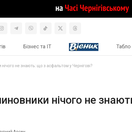
гів
Бізнес та ІТ
Табло 
 нічого не знають: що з асфальтом у Чернігові?
чиновники нічого не знают
пурний Арсен