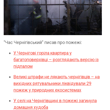
"Час Чернігівський" писав про пожежі:
У Чернігові горіла квартира у
багатоповерхівці – розглядають версію із
підпалом
Великі штрафи не лякають чернігівців – на
вихідних рятувальники ліквідували 29
пожеж у природних екосистемах
У селі на Чернігівщині в пожежі загинула
домашня худоба