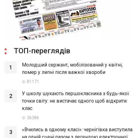
ТОП-переглядів
Молодший сержант, мобілізований у квітні,
1
помер у липні після важкої хвороби
81171
У школу шукають першокласника з будь-якої
2
точки світу: не вистачає одного щоб відкрити
клас
36386
«Вчились в одному класі»: чернігівка виступила
3
на одній сцені разом з легендою електронної