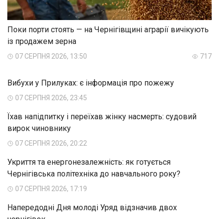
Поки порти стоять — на Чернігівщині аграрії вичікують
із продажем зерна
07 СЕРПНЯ 2026, 13:50
717
Вибухи у Прилуках: є інформація про пожежу
07 СЕРПНЯ 2026, 23:45
Їхав напідпитку і переїхав жінку насмерть: судовий
вирок чиновнику
07 СЕРПНЯ 2026, 20:22
Укриття та енергонезалежність: як готується
Чернігівська політехніка до навчального року?
07 СЕРПНЯ 2026, 17:19
Напередодні Дня молоді Уряд відзначив двох