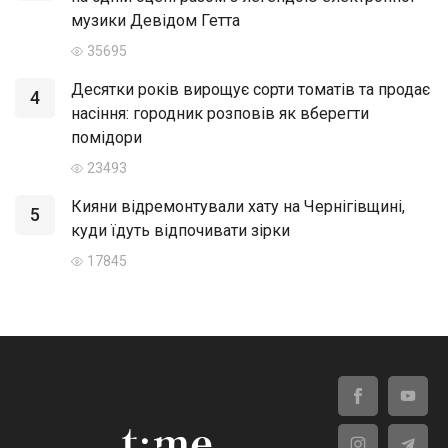
музики Девідом Гетта
35695
Десятки років вирощує сорти томатів та продає
4
насіння: городник розповів як вберегти
помідори
23493
Кияни відремонтували хату на Чернігівщині,
5
куди їдуть відпочивати зірки
17845