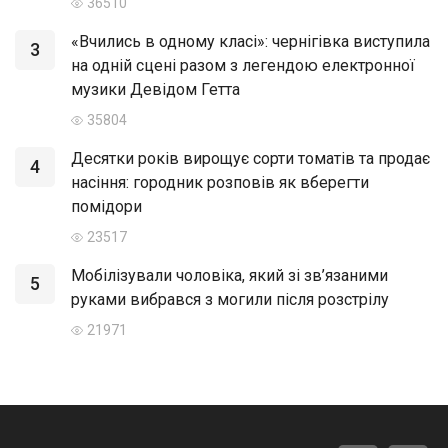
36510
«Вчились в одному класі»: чернігівка виступила
3
на одній сцені разом з легендою електронної
музики Девідом Гетта
35804
Десятки років вирощує сорти томатів та продає
4
насіння: городник розповів як вберегти
помідори
23517
Мобілізували чоловіка, який зі зв’язаними
5
руками вибрався з могили після розстрілу
21971