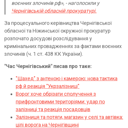
воєнних злочинів рф», - наголосили у
Чернігівській обласній прокуратурі.
За процесуального керівництва Чернігівської
обласної та Ніжинської окружної прокуратур
розпочато досудові розслідування у
кримінальних провадженнях за фактами воєнних
злочинів (ч. 1 ст. 438 КК України).
"Час Чернігівський" писав про таке:
"Шахед" з антеною і камерою: нова тактика
рф й реакція "Укрзалізниці"
Ворог хоче обрізати сполучення з
прифронтовими територіями: удар по
залізниці та реакція посадовців
Залізниця та потяги, магазин у селі та автівка:
цілі ворога на Чернігівщині