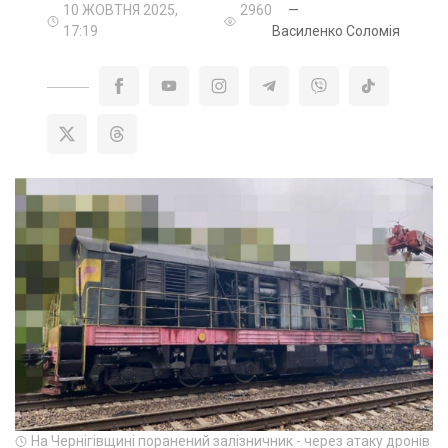
10 ЖОВТНЯ 2025,
2960
—
17:19
Василенко Соломія
На Чернігівщині поранений залізничник - через атаку дронів