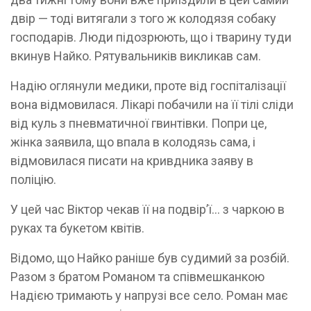
двір — тоді витягали з того ж колодязя собаку
господарів. Люди підозрюють, що і тварину туди
вкинув Найко. Рятувальників викликав сам.
Надію оглянули медики, проте від госпіталізації
вона відмовилася. Лікарі побачили на її тілі сліди
від куль з пневматичної гвинтівки. Попри це,
жінка заявила, що впала в колодязь сама, і
відмовилася писати на кривдника заяву в
поліцію.
У цей час Віктор чекав її на подвір’ї... з чаркою в
руках та букетом квітів.
Відомо, що Найко раніше був судимий за розбій.
Разом з братом Романом та співмешканкою
Надією тримають у напрузі все село. Роман має