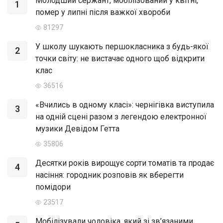
Молодший сержант, мобілізований у квітні,
1
помер у липні після важкої хвороби
81297
У школу шукають першокласника з будь-якої
2
точки світу: не вистачає одного щоб відкрити
клас
36516
«Вчились в одному класі»: чернігівка виступила
3
на одній сцені разом з легендою електронної
музики Девідом Гетта
35806
Десятки років вирощує сорти томатів та продає
4
насіння: городник розповів як вберегти
помідори
23517
Мобілізували чоловіка, який зі зв’язаними