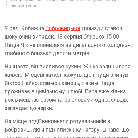
ілюстративне
У селі Кобижча
Бобровицької
громади стався
шокуючий випадок. 18 серпня близько 15.00
Надія Чікіна опинилася на дні власного колодязя,
глибиною близько десяти метрів.
На щастя, він виявився сухим. Жінка залишилася
живою. Місцеві жителі кажуть, що її туди вкинув
Віктор Найко, співмешканець, з яким Надія
проживає в цивільному шлюбі. Пара вже кілька
років мешкає разом та, за словами односельців,
заглядає до чарки.
На місце події викликали рятувальників з
Бобровиці, які й підняли жінку нагору. Цікаво, що
два тижні тому вони вже приїздили в цей самий