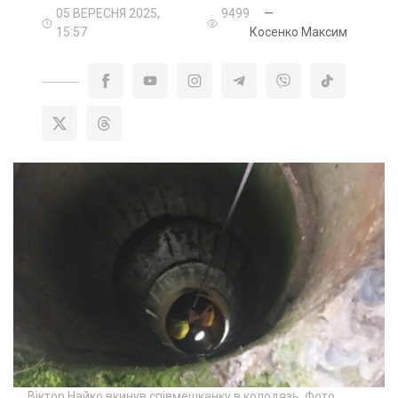
05 ВЕРЕСНЯ 2025,
9499
—
15:57
Косенко Максим
Віктор Найко вкинув співмешканку в колодязь. Фото