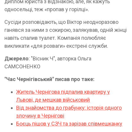
диплом юриста з відзнакою, але, як кажуть
односельці, теж «пропав у горілці».
Сусіди розповідають, що Віктор неодноразово
ганявся за ними з сокирою, залякував, одній жінці
навіть спалив туалет. Компанія полюбляє
викликати «для розваги» екстрені служби.
Джерело
: "Вісник Ч", авторка Ольга
САМСОНЕНКО
"Час Чернігівський" писав про таке:
Житель Чернігова підпалив квартиру у
Львові, де мешкав військовий
Від знайомства до грабунку: історія одного
злочину в Чернігові
Боєць пішов у СЗЧ та зарізав співмешканку