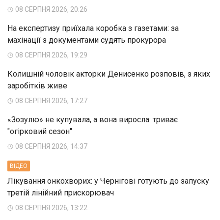
08 СЕРПНЯ 2026, 20:26
На експертизу приїхала коробка з газетами: за
махінації з документами судять прокурора
08 СЕРПНЯ 2026, 19:29
Колишній чоловік акторки Денисенко розповів, з яких
заробітків живе
08 СЕРПНЯ 2026, 17:27
«Зозулю» не купувала, а вона виросла: триває
"огірковий сезон"
08 СЕРПНЯ 2026, 14:37
ВIДЕО
Лікування онкохворих: у Чернігові готують до запуску
третій лінійний прискорювач
08 СЕРПНЯ 2026, 13:22