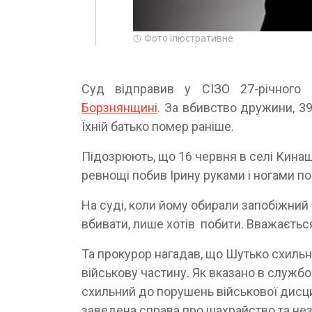
Фото ілюстративне
Суд відправив у СІЗО 27-річного 
Борзнянщині
. За вбивство дружини, 39
Їхній батько помер раніше.
Підозрюють, що 16 червня в селі Кинаш
ревнощі побив Ірину руками і ногами по 
На суді, коли йому обирали запобіжний
вбивати, лише хотів побити. Вважаєтьс
Та прокурор нагадав, що Шутько схильн
військову частину. Як вказано в служб
схильний до порушень військової дисци
заведена справа про шахрайство та не