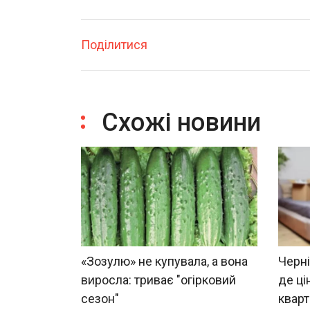
Поділитися
Схожі новини
«Зозулю» не купувала, а вона
Черні
виросла: триває "огірковий
де ці
сезон"
квар