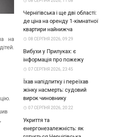
08 СЕРПНЯ 2026, 11:08
Чернігівська і ще дві області:
де ціна на оренду 1-кімнатної
квартири найнижча
на на
08 СЕРПНЯ 2026, 09:29
дітей.
Вибухи у Прилуках: є
інформація про пожежу
07 СЕРПНЯ 2026, 23:45
Їхав напідпитку і переїхав
жінку насмерть: судовий
вирок чиновнику
цію.
07 СЕРПНЯ 2026, 20:22
шив
,
Укриття та
енергонезалежність: як
готується Чернігівська