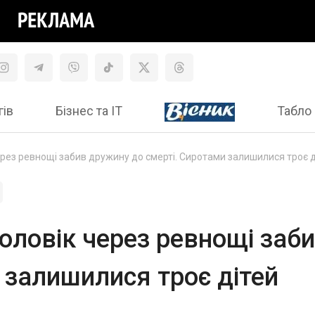
гів
Бізнес та ІТ
Табло 
ерез ревнощі забив дружину до смерті. Сиротами залишилися троє д
чоловік через ревнощі заб
 залишилися троє дітей