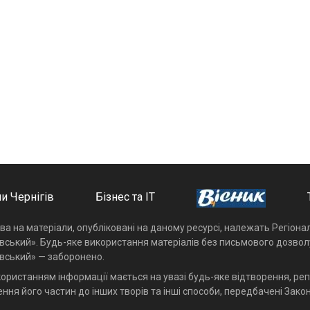
и Чернігів
Бізнес та ІТ
ава на матеріали, опубліковані на даному ресурсі, належать Регіон
івський». Будь-яке використання матеріалів без письмового дозвол
івський» — заборонено.
користанням інформації мається на увазі будь-яке відтворення, реп
ння його частин до інших творів та інші способи, передбачені Закон