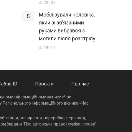
23507
Мобілізували чоловіка,
5
який зі зв’язаними
руками вибрався з
могили після розстрілу
18017
Табло ID
Проєкти
Про нас
альному інформаційному віснику «Час
у Регіонального інформаційного вісника «Час
ублікація, поширення, переробка, переклад,
ом України "Про авторське право і суміжні права".