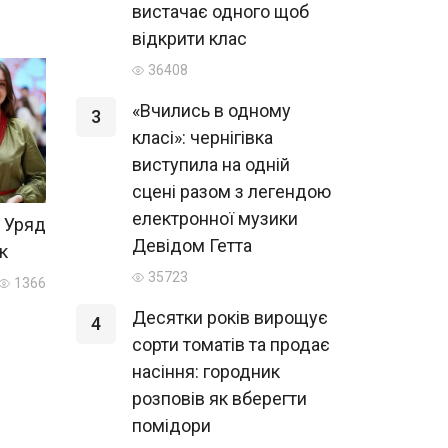
вистачає одного щоб
відкрити клас
36408
«Вчились в одному
3
класі»: чернігівка
виступила на одній
сцені разом з легендою
електронної музики
 Уряд
Девідом Гетта
к
35723
1366
Десятки років вирощує
4
сорти томатів та продає
насіння: городник
розповів як вберегти
помідори