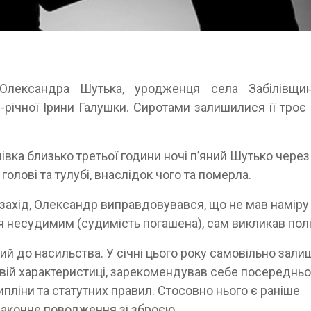
Олександра Шутька, уродженця села Забілівщи
-річної Ірини Галушки. Сиротами залишилися її троє 
івка близько третьої години ночі п’яний Шутько через
голові та тулубі, внаслідок чого та померла.
 захід, Олександр виправдовувався, що не мав наміру
я несудимим (судимість погашена), сам викликав полі
ий до насильства. У січні цього року самовільно зали
овій характеристиці, зарекомендував себе посередньо
пліни та статутних правил. Стосовно нього є раніше
законне поводження зі зброєю.