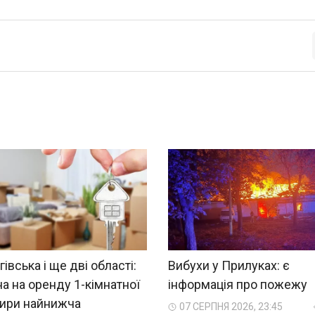
гівська і ще дві області:
Вибухи у Прилуках: є
на на оренду 1-кімнатної
інформація про пожежу
тири найнижча
07 СЕРПНЯ 2026, 23:45