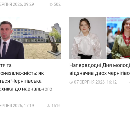
ЕРПНЯ 2026, 09:29
502
тя та
Напередодні Дня молоді
онезалежність: як
відзначив двох чернігіво
ться Чернігівська
07 СЕРПНЯ 2026, 16:12
ехніка до навчального
?
ЕРПНЯ 2026, 17:19
1516