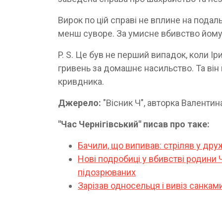
Вирок по цій справі не вплине на пода
менш суворе. За умисне вбивство йому 
P. S. Це був не перший випадок, коли І
гривень за домашнє насильство. Та він 
кривдника.
Джерело:
"Вісник Ч", авторка Валент
"Час Чернігівський" писав про таке:
Бачили, що випивав: стріляв у дру
Нові подробиці у вбивстві родини 
підозрюваних
Зарізав односельця і вивіз санкам