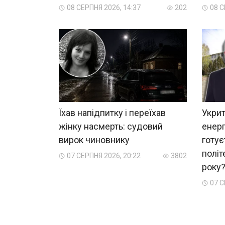
08 СЕРПНЯ 2026, 14:37
202
08 С
Їхав напідпитку і переїхав
Укрит
жінку насмерть: судовий
енерг
вирок чиновнику
готує
політ
07 СЕРПНЯ 2026, 20:22
3802
року
07 С