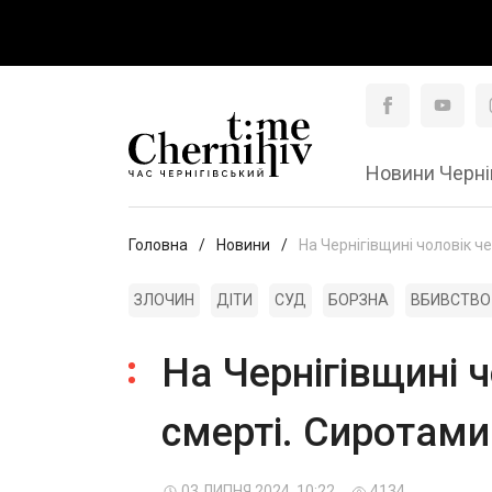
Новини Черні
Головна
Новини
На Чернігівщині чоловік ч
ЗЛОЧИН
ДІТИ
СУД
БОРЗНА
ВБИВСТВО
На Чернігівщині 
смерті. Сиротами
03 ЛИПНЯ 2024, 10:22
4134