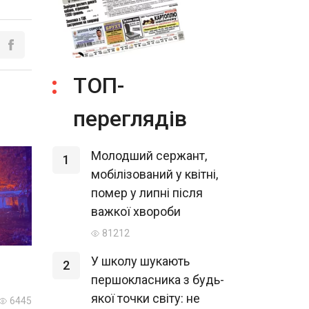
ТОП-
переглядів
Молодший сержант,
1
мобілізований у квітні,
помер у липні після
важкої хвороби
81212
У школу шукають
2
першокласника з будь-
якої точки світу: не
6445