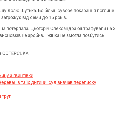
льшу долю Шутька. Бо більш суворе покарання поглине
загрожує від семи до 15 років.
рина потерпала. Цьогоріч Олександ­ра оштрафували на 
висновків не зробив. І жінка не змогла позбутись
ина ОСТЕРСЬКА
жину з гвинтівки
Череванів та їх дитини: суд вивчав переписку
и труп