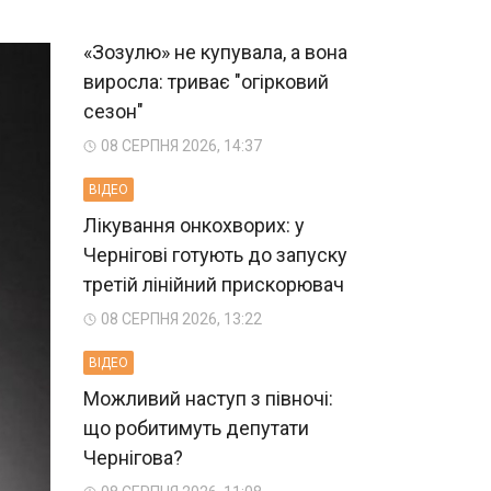
«Зозулю» не купувала, а вона
виросла: триває "огірковий
сезон"
08 СЕРПНЯ 2026, 14:37
ВIДЕО
Лікування онкохворих: у
Чернігові готують до запуску
третій лінійний прискорювач
08 СЕРПНЯ 2026, 13:22
ВIДЕО
Можливий наступ з півночі:
що робитимуть депутати
Чернігова?