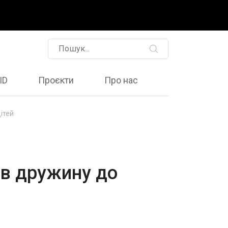
ID
Проєкти
Про нас
ітей
ив дружину до