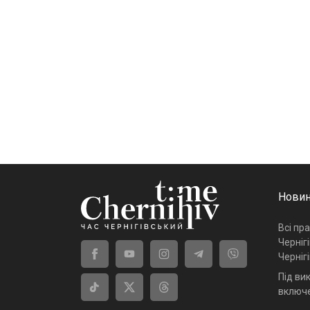
Новин
Всі пр
Черніг
Черніг
Під ви
включе